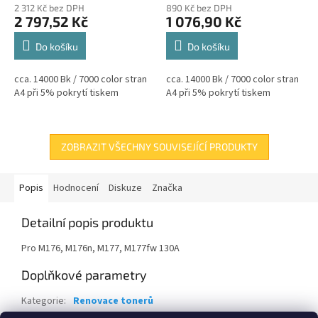
2 312 Kč bez DPH
890 Kč bez DPH
2 797,52 Kč
1 076,90 Kč
Do košíku
Do košíku
cca. 14000 Bk / 7000 color stran
cca. 14000 Bk / 7000 color stran
A4 při 5% pokrytí tiskem
A4 při 5% pokrytí tiskem
ZOBRAZIT VŠECHNY SOUVISEJÍCÍ PRODUKTY
Popis
Hodnocení
Diskuze
Značka
Detailní popis produktu
Pro M176, M176n, M177, M177fw 130A
Doplňkové parametry
Kategorie
:
Renovace tonerů