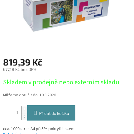
819,39 Kč
677,18 Kč bez DPH
Měrná
Skladem v prodejně nebo externím skladu
cena:
Můžeme doručit do:
10.8.2026
Přidat do košíku
cca. 1000 stran A4 při 5% pokrytí tiskem