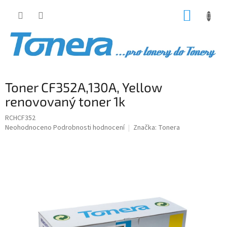
Přejít
NÁKUP
na
obsah
KOŠÍK
Toner CF352A,130A, Yellow
renovovaný toner 1k
RCHCF352
Průměrné
Neohodnoceno
Podrobnosti hodnocení
Značka:
Tonera
hodnocení
produktu
je
0,0
z
5
hvězdiček.