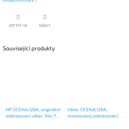
Detailní informace
ZEPTAT SE
SDÍLET
Související produkty
HP CE314A,126A, originální
Válec CE314A,126A,
zobrazovací válec 14k/7k
renovovaný zobrazovací
col
válec 14k/7k col