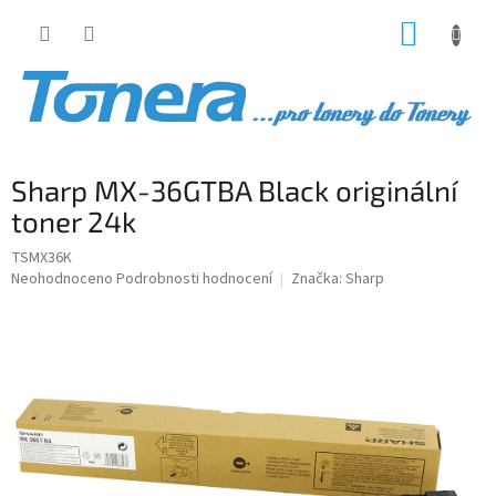
Přejít
NÁKUP
na
obsah
KOŠÍK
Sharp MX-36GTBA Black originální
toner 24k
TSMX36K
Průměrné
Neohodnoceno
Podrobnosti hodnocení
Značka:
Sharp
hodnocení
produktu
je
0,0
z
5
hvězdiček.