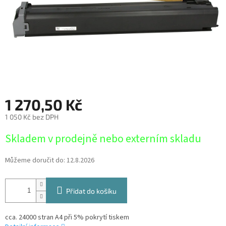
1 270,50 Kč
1 050 Kč bez DPH
Měrná
Skladem v prodejně nebo externím skladu
cena:
Můžeme doručit do:
12.8.2026
Přidat do košíku
cca. 24000 stran A4 při 5% pokrytí tiskem