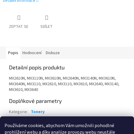
Detailní informace
ZEPTAT SE
SDÍLET
Popis
Hodnocení
Diskuze
Detailní popis produktu
MX2610N, MX3110N, MX3610N, MX2640N, MX3140N, MX3610N,
MX3640N, MX3110, MX2610, MX3110, MX3610, MX2640, MX3140,
MX3610, MX3640
Doplňkové parametry
Kategorie
:
Tonery
Záruka
:
24 měsíců
Používáme cookies, abychom Vám umožnili pohodlné
EAN
:
4974019678276
prohlížení webu a díky analýze provozu webu neustále