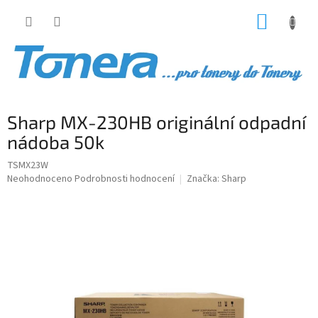
Přejít
NÁKUP
na
obsah
KOŠÍK
Sharp MX-230HB originální odpadní
nádoba 50k
TSMX23W
Průměrné
Neohodnoceno
Podrobnosti hodnocení
Značka:
Sharp
hodnocení
produktu
je
0,0
z
5
hvězdiček.