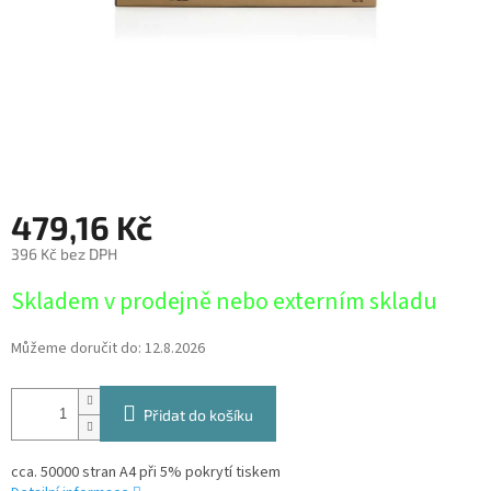
479,16 Kč
396 Kč bez DPH
Měrná
Skladem v prodejně nebo externím skladu
cena:
Můžeme doručit do:
12.8.2026
Přidat do košíku
cca. 50000 stran A4 při 5% pokrytí tiskem