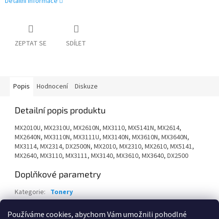
Detailní informace
ZEPTAT SE
SDÍLET
Popis
Hodnocení
Diskuze
Detailní popis produktu
MX2010U, MX2310U, MX2610N, MX3110, MX5141N, MX2614,
MX2640N, MX3110N, MX3111U, MX3140N, MX3610N, MX3640N,
MX3114, MX2314, DX2500N, MX2010, MX2310, MX2610, MX5141,
MX2640, MX3110, MX3111, MX3140, MX3610, MX3640, DX2500
Doplňkové parametry
Kategorie
:
Tonery
Záruka
:
24 měsíců
Používáme cookies, abychom Vám umožnili pohodlné
EAN
:
4974019678139