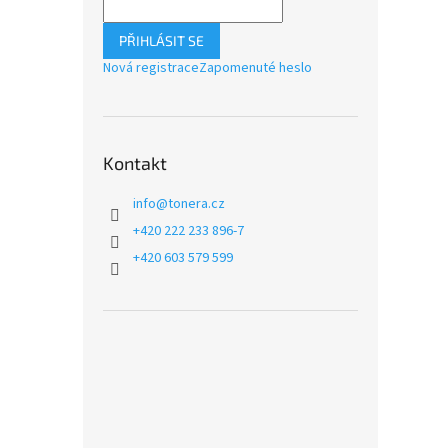
PŘIHLÁSIT SE
Nová registrace
Zapomenuté heslo
Kontakt
info
@
tonera.cz
+420 222 233 896-7
+420 603 579 599