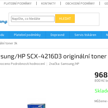
PLATEBNÍ PODMÍNKY
KONTAKTY
OBCHODNÍ PODMÍNKY
G
HLEDAT
odu
Platební podmínky
Dopravné
Servis tiskáren
N
lní toner 3k
sung/HP SCX-4216D3 originální toner
né
noceno
Podrobnosti hodnocení
Značka:
Samsung/HP
ní
968
u
800 Kč b
Měrná
Sklad
cena:
ek.
Můžeme d