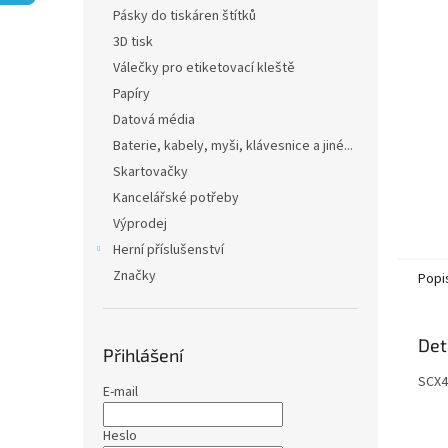
n
Pásky do tiskáren štítků
e
3D tisk
l
Válečky pro etiketovací kleště
Papíry
Datová média
Baterie, kabely, myši, klávesnice a jiné...
Skartovačky
Kancelářské potřeby
Výprodej
Herní příslušenství
Značky
Popi
Det
Přihlášení
SCX4
E-mail
Heslo