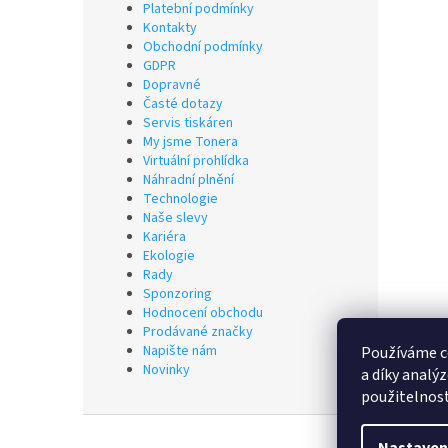
Platební podmínky
Kontakty
Obchodní podmínky
GDPR
Dopravné
Časté dotazy
Servis tiskáren
My jsme Tonera
Virtuální prohlídka
Náhradní plnění
Technologie
Naše slevy
Kariéra
Ekologie
Rady
Sponzoring
Hodnocení obchodu
Prodávané značky
Napište nám
Používáme c
Novinky
a díky analý
použitelnos
Z
á