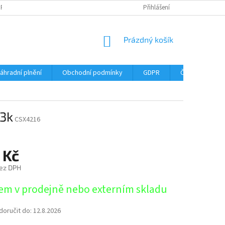
DPR
DOPRAVNÉ
ČASTÉ DOTAZY
SERVIS TISKÁREN
Přihlášení
MY J
NÁKUPNÍ
Prázdný košík
KOŠÍK
áhradní plnění
Obchodní podmínky
GDPR
Časté dotazy
 3k
CSX4216
 Kč
ez DPH
em v prodejně nebo externím skladu
oručit do:
12.8.2026