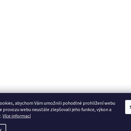
ookies, abychom Vám umožnili pohodlné prohlížení webu
ze provozu webu neustále zlepšovali jeho funkce, výkon a
t.
Více informací