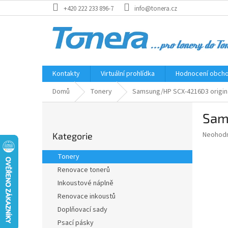
Přejít
+420 222 233 896-7
info@tonera.cz
na
obsah
Kontakty
Virtuální prohlídka
Hodnocení obch
Domů
Tonery
Samsung/HP SCX-4216D3 originá
P
Sam
o
Přeskočit
s
Průměr
Neohod
Kategorie
kategorie
t
hodnoce
r
produkt
Tonery
a
je
Renovace tonerů
0,0
n
z
Inkoustové náplně
n
5
í
Renovace inkoustů
hvězdič
p
Doplňovací sady
a
Psací pásky