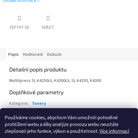
Detailní informace
ZEPTAT SE
SDÍLET
Popis
Hodnocení
Diskuze
Detailní popis produktu
MultiXpress SL K4250LX, K4300LX, SL K4250, K4300
Doplňkové parametry
Kategorie
:
Tonery
Záruka
:
24 měsíců
Používáme cookies, abychom Vám umožnili pohodlné
EAN
:
191628542574
prohlížení webu a díky analýze provozu webu neustále
zlepšovali jeho funkce, výkon a použitelnost.
Více informací
Z