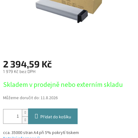
2 394,59 Kč
1 979 Kč bez DPH
Měrná
Skladem v prodejně nebo externím skladu
cena:
Můžeme doručit do:
11.8.2026
Přidat do košíku
cca. 35000 stran A4 při 5% pokrytí tiskem