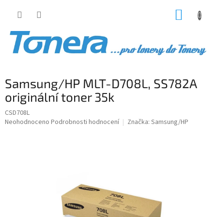
Přejít
NÁKUP
na
obsah
KOŠÍK
Samsung/HP MLT-D708L, SS782A
originální toner 35k
CSD708L
Průměrné
Neohodnoceno
Podrobnosti hodnocení
Značka:
Samsung/HP
hodnocení
produktu
je
0,0
z
5
hvězdiček.