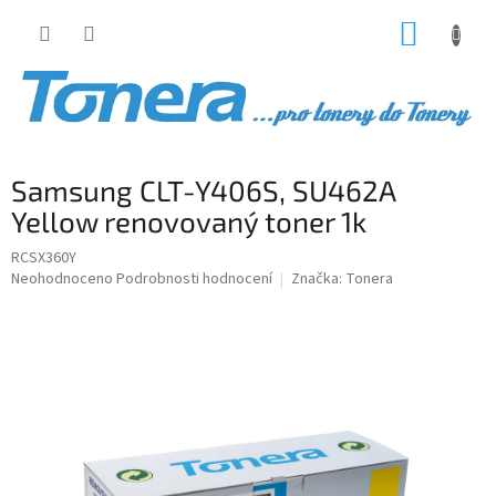
Přejít
NÁKUP
na
obsah
KOŠÍK
Samsung CLT-Y406S, SU462A
Yellow renovovaný toner 1k
RCSX360Y
Průměrné
Neohodnoceno
Podrobnosti hodnocení
Značka:
Tonera
hodnocení
produktu
je
0,0
z
5
hvězdiček.