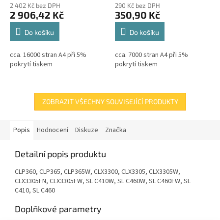
2 402 Kč bez DPH
290 Kč bez DPH
2 906,42 Kč
350,90 Kč
Do košíku
Do košíku
cca. 16000 stran A4 při 5%
cca. 7000 stran A4 při 5%
pokrytí tiskem
pokrytí tiskem
ZOBRAZIT VŠECHNY SOUVISEJÍCÍ PRODUKTY
Popis
Hodnocení
Diskuze
Značka
Detailní popis produktu
CLP360, CLP365, CLP365W, CLX3300, CLX3305, CLX3305W,
CLX3305FN, CLX3305FW, SL C410W, SL C460W, SL C460FW, SL
C410, SL C460
Doplňkové parametry