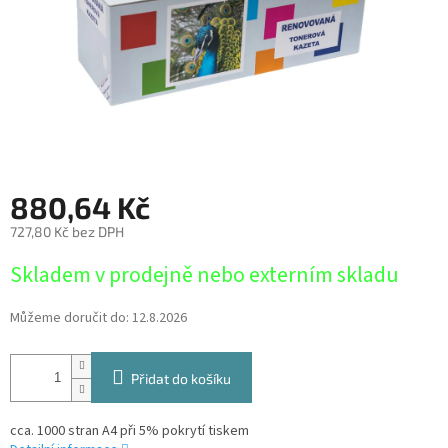
880,64 Kč
727,80 Kč bez DPH
Měrná
Skladem v prodejně nebo externím skladu
cena:
Můžeme doručit do:
12.8.2026
Přidat do košíku
cca. 1000 stran A4 při 5% pokrytí tiskem