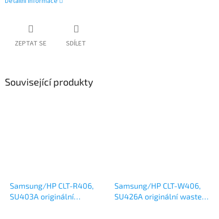
Detailní informace
ZEPTAT SE
SDÍLET
Související produkty
Samsung/HP CLT-R406,
Samsung/HP CLT-W406,
SU403A originální
SU426A originální waste
zobrazovací válec 16k
box 7k