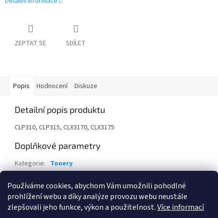
Detailní informace
ZEPTAT SE
SDÍLET
Popis
Hodnocení
Diskuze
Detailní popis produktu
CLP310, CLP315, CLX3170, CLX3175
Doplňkové parametry
Kategorie
:
Tonery
Záruka
:
24 měsíců
Používáme cookies, abychom Vám umožnili pohodlné
EAN
:
8808987557423
prohlížení webu a díky analýze provozu webu neustále
zlepšovali jeho funkce, výkon a použitelnost.
Více informací
Z