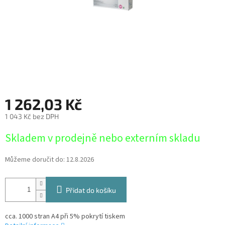
1 262,03 Kč
1 043 Kč bez DPH
Měrná
Skladem v prodejně nebo externím skladu
cena:
Můžeme doručit do:
12.8.2026
Přidat do košíku
cca. 1000 stran A4 při 5% pokrytí tiskem