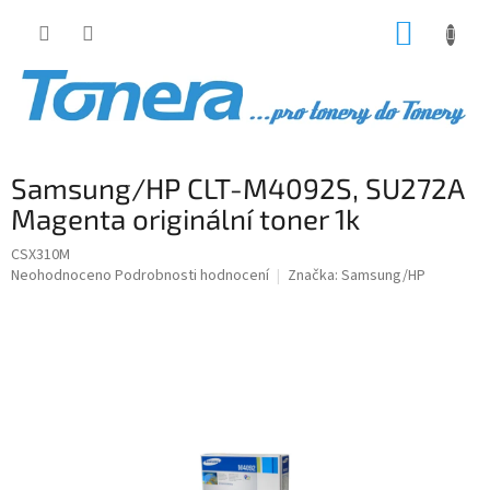
Přejít
NÁKUP
na
obsah
KOŠÍK
Samsung/HP CLT-M4092S, SU272A
Magenta originální toner 1k
CSX310M
Průměrné
Neohodnoceno
Podrobnosti hodnocení
Značka:
Samsung/HP
hodnocení
produktu
je
0,0
z
5
hvězdiček.