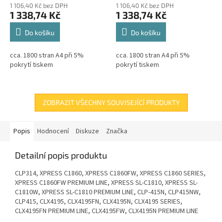
1 106,40 Kč bez DPH
1 106,40 Kč bez DPH
1 338,74 Kč
1 338,74 Kč
Do košíku
Do košíku
cca. 1800 stran A4 při 5%
cca. 1800 stran A4 při 5%
pokrytí tiskem
pokrytí tiskem
ZOBRAZIT VŠECHNY SOUVISEJÍCÍ PRODUKTY
Popis
Hodnocení
Diskuze
Značka
Detailní popis produktu
CLP314, XPRESS C1860, XPRESS C1860FW, XPRESS C1860 SERIES,
XPRESS C1860FW PREMIUM LINE, XPRESS SL-C1810, XPRESS SL-
C1810W, XPRESS SL-C1810 PREMIUM LINE, CLP-415N, CLP415NW,
CLP415, CLX4195, CLX4195FN, CLX4195N, CLX4195 SERIES,
CLX4195FN PREMIUM LINE, CLX4195FW, CLX4195N PREMIUM LINE