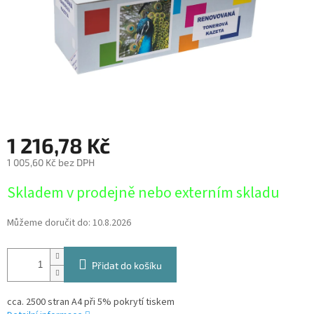
1 216,78 Kč
1 005,60 Kč bez DPH
Měrná
Skladem v prodejně nebo externím skladu
cena:
Můžeme doručit do:
10.8.2026
Přidat do košíku
cca. 2500 stran A4 při 5% pokrytí tiskem