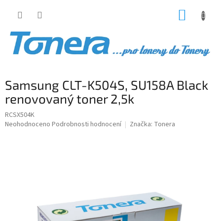
Přejít
NÁKUP
na
obsah
KOŠÍK
Samsung CLT-K504S, SU158A Black
renovovaný toner 2,5k
RCSX504K
Průměrné
Neohodnoceno
Podrobnosti hodnocení
Značka:
Tonera
hodnocení
produktu
je
0,0
z
5
hvězdiček.