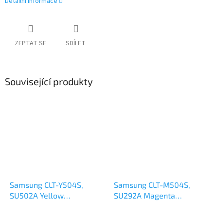
Detailní informace
ZEPTAT SE
SDÍLET
Související produkty
Samsung CLT-Y504S,
Samsung CLT-M504S,
SU502A Yellow
SU292A Magenta
renovovaný toner 1,8k
renovovaný toner 1,8k