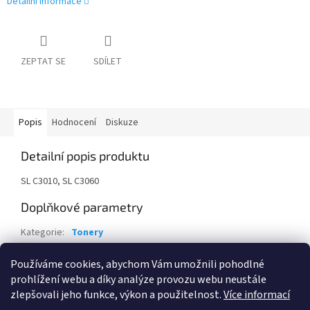
Detailní informace
ZEPTAT SE
SDÍLET
Popis
Hodnocení
Diskuze
Detailní popis produktu
SL C3010, SL C3060
Doplňkové parametry
Kategorie
:
Tonery
Záruka
:
24 měsíců
Používáme cookies, abychom Vám umožnili pohodlné
EAN
:
191628446780
prohlížení webu a díky analýze provozu webu neustále
zlepšovali jeho funkce, výkon a použitelnost.
Více informací
Z