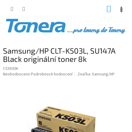
Přejít
NÁKUP
na
obsah
KOŠÍK
Samsung/HP CLT-K503L, SU147A
Black originální toner 8k
CSX503K
Průměrné
Neohodnoceno
Podrobnosti hodnocení
Značka:
Samsung/HP
hodnocení
produktu
je
0,0
z
5
hvězdiček.