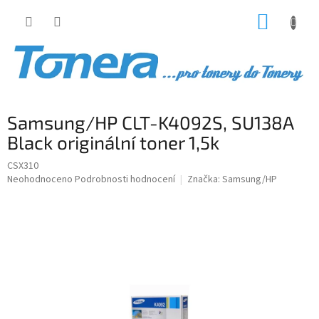
Přejít
NÁKUP
na
obsah
KOŠÍK
Samsung/HP CLT-K4092S, SU138A
Black originální toner 1,5k
CSX310
Průměrné
Neohodnoceno
Podrobnosti hodnocení
Značka:
Samsung/HP
hodnocení
produktu
je
0,0
z
5
hvězdiček.