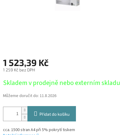
1 523,39 Kč
1 259 Kč bez DPH
Měrná
Skladem v prodejně nebo externím skladu
cena:
Můžeme doručit do:
11.8.2026
Přidat do košíku
cca. 1500 stran A4 při 5% pokrytí tiskem