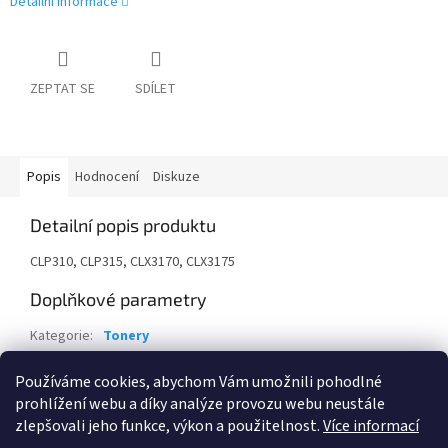
Detailní informace
ZEPTAT SE
SDÍLET
Popis
Hodnocení
Diskuze
Detailní popis produktu
CLP310, CLP315, CLX3170, CLX3175
Doplňkové parametry
Kategorie
:
Tonery
Záruka
:
24 měsíců
Používáme cookies, abychom Vám umožnili pohodlné
EAN
:
191628452453
prohlížení webu a díky analýze provozu webu neustále
zlepšovali jeho funkce, výkon a použitelnost.
Více informací
Z