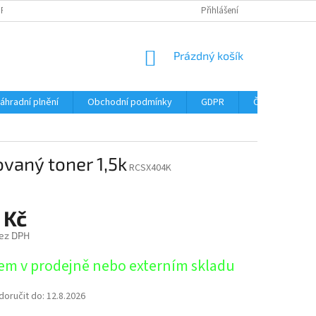
DPR
DOPRAVNÉ
ČASTÉ DOTAZY
SERVIS TISKÁREN
Přihlášení
MY J
NÁKUPNÍ
Prázdný košík
KOŠÍK
áhradní plnění
Obchodní podmínky
GDPR
Časté dotazy
vaný toner 1,5k
RCSX404K
 Kč
ez DPH
em v prodejně nebo externím skladu
oručit do:
12.8.2026