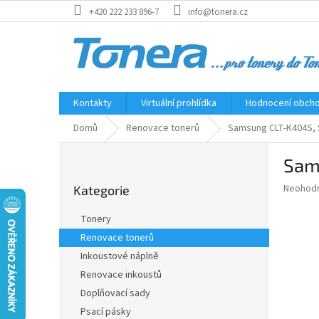
Přejít
+420 222 233 896-7
info@tonera.cz
na
obsah
Kontakty
Virtuální prohlídka
Hodnocení obch
Domů
Renovace tonerů
Samsung CLT-K404S, 
P
Sam
o
Přeskočit
s
Průměr
Neohod
Kategorie
kategorie
t
hodnoce
r
produkt
Tonery
a
je
Renovace tonerů
0,0
n
z
Inkoustové náplně
n
5
í
Renovace inkoustů
hvězdič
p
Doplňovací sady
a
Psací pásky