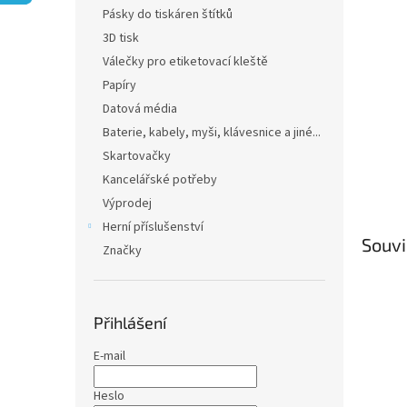
n
Pásky do tiskáren štítků
e
3D tisk
l
Válečky pro etiketovací kleště
Papíry
Datová média
Baterie, kabely, myši, klávesnice a jiné...
Skartovačky
Kancelářské potřeby
Výprodej
Herní příslušenství
Souvi
Značky
Přihlášení
E-mail
Heslo