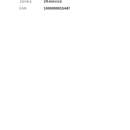
Záruka
:
24 měsíců
EAN
:
1000000015447