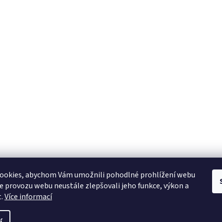
ookies, abychom Vám umožnili pohodlné prohlížení webu
ze provozu webu neustále zlepšovali jeho funkce, výkon a
t.
Více informací