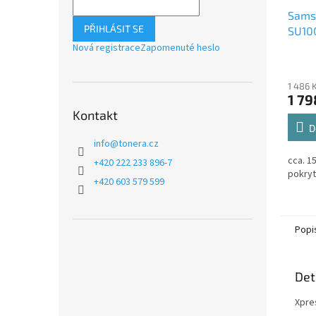
Sams
PŘIHLÁSIT SE
SU100
toner
Nová registrace
Zapomenuté heslo
1 486 
1 79
Kontakt
D
info
@
tonera.cz
cca. 1
+420 222 233 896-7
pokryt
+420 603 579 599
Popi
Det
Xpre