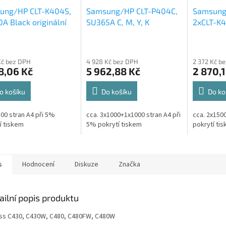
ung/HP CLT-K404S,
Samsung/HP CLT-P404C,
Samsung
A Black originální
SU365A C, M, Y, K
2xCLT-K
 1,5k
originální toner
Black, dv
3x1k+1x1,5k
origináln
Kč bez DPH
4 928 Kč bez DPH
2 372 Kč b
8,06 Kč
5 962,88 Kč
2 870,1
o košíku
Do košíku
Do ko
500 stran A4 při 5%
cca. 3x1000+1x1000 stran A4 při
cca. 2x1500
í tiskem
5% pokrytí tiskem
pokrytí ti
s
Hodnocení
Diskuze
Značka
ailní popis produktu
ss C430, C430W, C480, C480FW, C480W