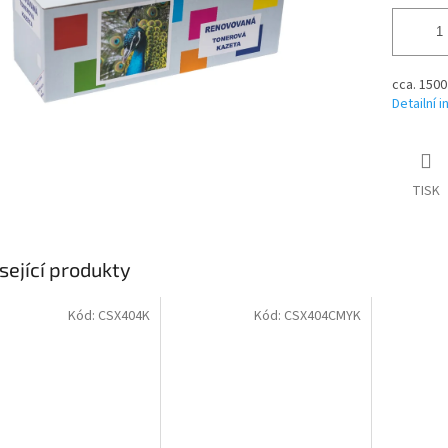
cca. 1500
Detailní 
TISK
sející produkty
Kód:
CSX404K
Kód:
CSX404CMYK