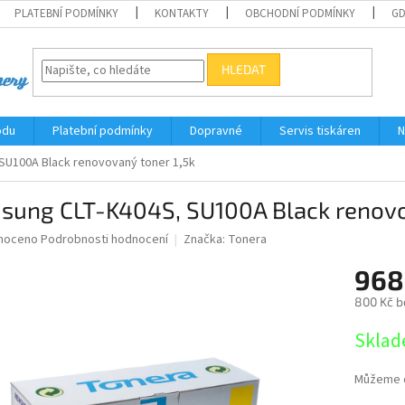
PLATEBNÍ PODMÍNKY
KONTAKTY
OBCHODNÍ PODMÍNKY
G
HLEDAT
odu
Platební podmínky
Dopravné
Servis tiskáren
N
SU100A Black renovovaný toner 1,5k
sung CLT-K404S, SU100A Black renovo
né
noceno
Podrobnosti hodnocení
Značka:
Tonera
ní
968
u
800 Kč b
Měrná
Sklad
cena:
ek.
Můžeme d