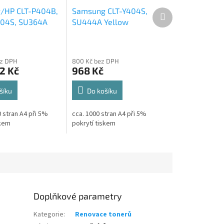
/HP CLT-P404B,
Samsung CLT-Y404S,
Další
produkt
404S, SU364A
SU444A Yellow
ojité balení
renovovaný toner 1k
í toner 2x1,5k
ez DPH
800 Kč bez DPH
2 Kč
968 Kč
šíku
Do košíku
 stran A4 při 5%
cca. 1000 stran A4 při 5%
skem
pokrytí tiskem
Doplňkové parametry
Kategorie
:
Renovace tonerů