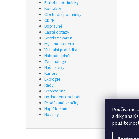
Platební podmínky
Kontakty
Obchodní podmínky
GDPR
Dopravné
Časté dotazy
Servis tiskáren
My jsme Tonera
Virtuální prohlídka
Náhradní plnění
Technologie
Naše slevy
Kariéra
Ekologie
Rady
Sponzoring
Hodnocení obchodu
Prodávané značky
Napište nám
Používáme c
Novinky
a díky analý
použitelnos
Z
á