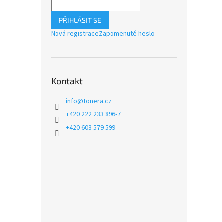
PŘIHLÁSIT SE
Nová registrace
Zapomenuté heslo
Kontakt
info
@
tonera.cz
+420 222 233 896-7
+420 603 579 599