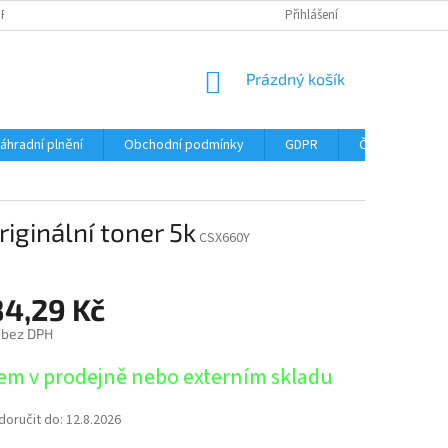
DPR
DOPRAVNÉ
ČASTÉ DOTAZY
SERVIS TISKÁREN
Přihlášení
MY J
NÁKUPNÍ
Prázdný košík
KOŠÍK
áhradní plnění
Obchodní podmínky
GDPR
Časté dotazy
ginální toner 5k
CSX660Y
84,29 Kč
 bez DPH
em v prodejně nebo externím skladu
oručit do:
12.8.2026