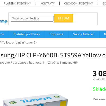
PLATEBNÍ PODMÍNKY
KONTAKTY
OBCHODNÍ PODMÍNKY
G
HLEDAT
odu
Platební podmínky
Dopravné
Servis tiskáren
N
Yellow originální toner 5k
sung/HP CLP-Y660B, ST959A Yellow ori
né
noceno
Podrobnosti hodnocení
Značka:
Samsung/HP
ní
3 0
u
2 549 Kč
Měrná
Sklad
cena:
ek.
Můžeme d