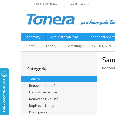
Přejít
+420 222 233 896-7
info@tonera.cz
na
obsah
Kontakty
Virtuální prohlídka
Hodnocení obch
Domů
Tonery
Samsung/HP CLP-Y660B, ST959A 
P
Sam
o
Přeskočit
s
Průměr
Neohod
Kategorie
kategorie
t
hodnoce
r
produkt
Tonery
a
je
Renovace tonerů
0,0
n
z
Inkoustové náplně
n
5
í
Renovace inkoustů
hvězdič
p
Doplňovací sady
a
Psací pásky