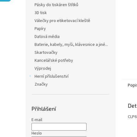
n
Pásky do tiskáren štítků
e
3D tisk
l
Válečky pro etiketovací kleště
Papíry
Datová média
Baterie, kabely, myši, klávesnice a jiné...
Skartovačky
Kancelářské potřeby
Výprodej
Herní příslušenství
Značky
Popi
Det
Přihlášení
CLP6
E-mail
Heslo