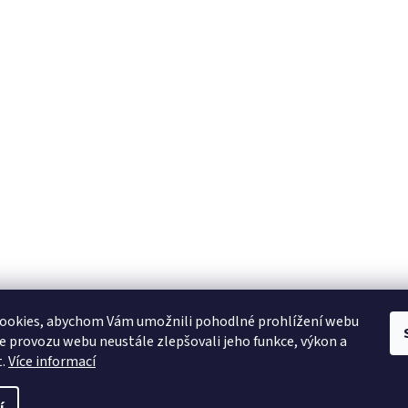
ookies, abychom Vám umožnili pohodlné prohlížení webu
ze provozu webu neustále zlepšovali jeho funkce, výkon a
t.
Více informací