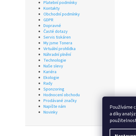
Platební podmínky
Kontakty
Obchodní podmínky
GDPR
Dopravné
Časté dotazy
Servis tiskáren
My jsme Tonera
Virtuální prohlídka
Náhradní plnění
Technologie
Naše slevy
Kariéra
Ekologie
Rady
Sponzoring
Hodnocení obchodu
Prodávané značky
Napište nám
Používáme c
Novinky
a díky analý
použitelnos
Z
á