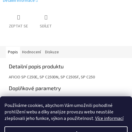
Detailní informace
ZEPTAT SE
SDÍLET
Popis
Hodnocení
Diskuze
Detailní popis produktu
AFICIO SP C250E, SP C250DN, SP C250SF, SP C250
Doplňkové parametry
Kategorie
:
Tonery
Používáme cookies, abychom Vám umožnili pohodlné
Záruka
:
24 měsíců
prohlížení webu a díky analýze provozu webu neustále
zlepšovali jeho funkce, výkon a použitelnost.
Více informací
Z
á