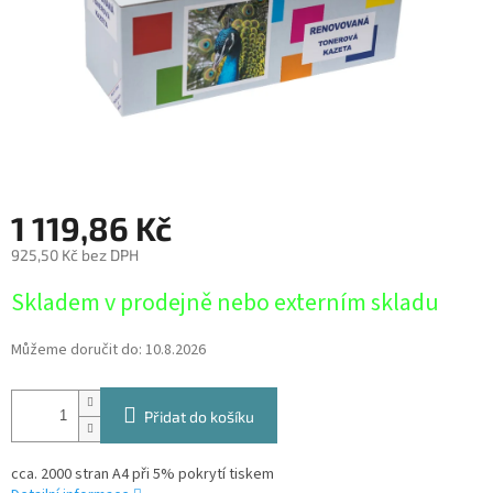
1 119,86 Kč
925,50 Kč bez DPH
Měrná
Skladem v prodejně nebo externím skladu
cena:
Můžeme doručit do:
10.8.2026
Přidat do košíku
cca. 2000 stran A4 při 5% pokrytí tiskem