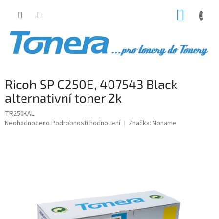
Přejít
NÁKUP
na
obsah
KOŠÍK
Ricoh SP C250E, 407543 Black
alternativní toner 2k
TR250KAL
Průměrné
Neohodnoceno
Podrobnosti hodnocení
Značka:
Noname
hodnocení
produktu
je
0,0
z
5
hvězdiček.