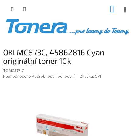
Přejít
NÁKUP
na
obsah
KOŠÍK
OKI MC873C, 45862816 Cyan
originální toner 10k
TOMC873-C
Průměrné
Neohodnoceno
Podrobnosti hodnocení
Značka:
OKI
hodnocení
produktu
je
0,0
z
5
hvězdiček.