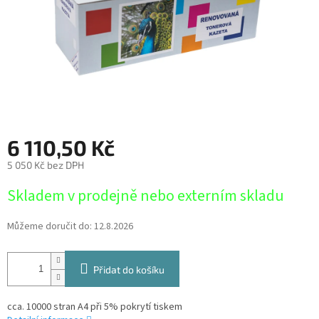
6 110,50 Kč
5 050 Kč bez DPH
Měrná
Skladem v prodejně nebo externím skladu
cena:
Můžeme doručit do:
12.8.2026
Přidat do košíku
cca. 10000 stran A4 při 5% pokrytí tiskem