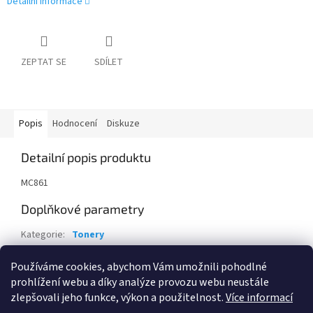
Detailní informace
ZEPTAT SE
SDÍLET
Popis
Hodnocení
Diskuze
Detailní popis produktu
MC861
Doplňkové parametry
Kategorie
:
Tonery
Záruka
:
24 měsíců
Používáme cookies, abychom Vám umožnili pohodlné
EAN
:
5031713052586
prohlížení webu a díky analýze provozu webu neustále
zlepšovali jeho funkce, výkon a použitelnost.
Více informací
Z