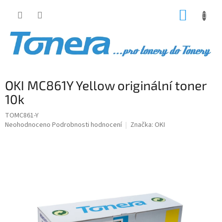
Přejít
NÁKUP
na
obsah
KOŠÍK
OKI MC861Y Yellow originální toner
10k
TOMC861-Y
Průměrné
Neohodnoceno
Podrobnosti hodnocení
Značka:
OKI
hodnocení
produktu
je
0,0
z
5
hvězdiček.