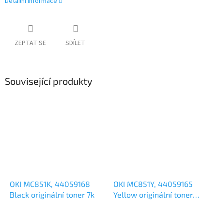
Detailní informace
ZEPTAT SE
SDÍLET
Související produkty
OKI MC851K, 44059168
OKI MC851Y, 44059165
Black originální toner 7k
Yellow originální toner
7,3k