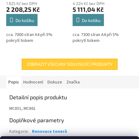
1 825 Kč bez DPH
4 224 Kč bez DPH
2 208,25 Kč
5 111,04 Kč
Do košíku
Do košíku
cca. 7000 stran A4 při 5%
cca. 7300 stran A4 při 5%
pokrytí tiskem
pokrytí tiskem
ZOBRAZIT VŠECHNY SOUVISEJÍCÍ PRODUKTY
Popis
Hodnocení
Diskuze
Značka
Detailní popis produktu
MC851, MC861
Doplňkové parametry
Kategorie
:
Renovace tonerů