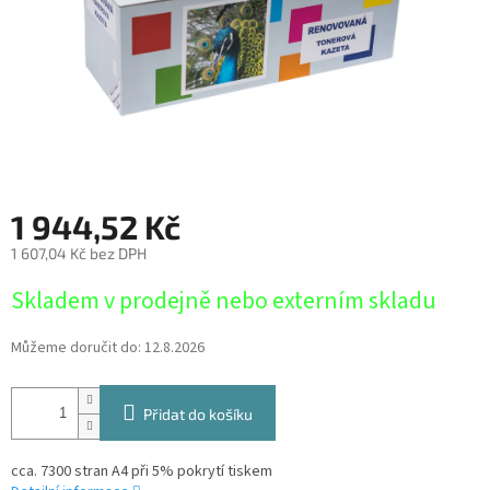
1 944,52 Kč
1 607,04 Kč bez DPH
Měrná
Skladem v prodejně nebo externím skladu
cena:
Můžeme doručit do:
12.8.2026
Přidat do košíku
cca. 7300 stran A4 při 5% pokrytí tiskem