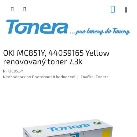
Přejít
NÁKUP
na
obsah
KOŠÍK
OKI MC851Y, 44059165 Yellow
renovovaný toner 7,3k
RTOC851-Y
Průměrné
Neohodnoceno
Podrobnosti hodnocení
Značka:
Tonera
hodnocení
produktu
je
0,0
z
5
hvězdiček.