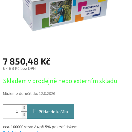
7 850,48 Kč
6 488 Kč bez DPH
Měrná
Skladem v prodejně nebo externím skladu
cena:
Můžeme doručit do:
12.8.2026
Přidat do košíku
cca. 100000 stran A4 při 5% pokrytí tiskem