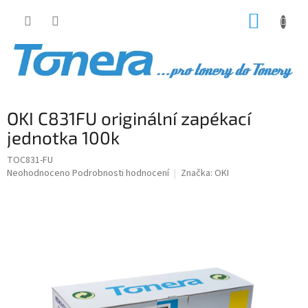
Přejít
NÁKUP
na
obsah
KOŠÍK
OKI C831FU originální zapékací
jednotka 100k
TOC831-FU
Průměrné
Neohodnoceno
Podrobnosti hodnocení
Značka:
OKI
hodnocení
produktu
je
0,0
z
5
hvězdiček.