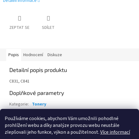
Detailní informace
ZEPTAT SE
SDÍLET
Popis
Hodnocení
Diskuze
Detailní popis produktu
C831, C841
Doplňkové parametry
Kategorie
:
Tonery
Záruka
:
24 měsíců
Používáme cookies, abychom Vám umožnili pohodlné
EAN
:
5031713053606
prohlížení webu a díky analýze provozu webu neustále
zlepšovali jeho funkce, výkon a použitelnost.
Více informací
Z