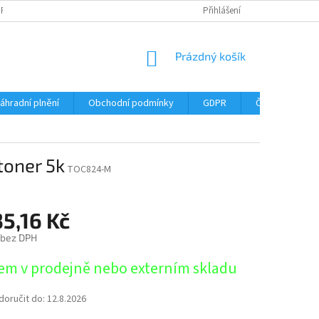
DPR
DOPRAVNÉ
ČASTÉ DOTAZY
SERVIS TISKÁREN
Přihlášení
MY J
NÁKUPNÍ
Prázdný košík
KOŠÍK
áhradní plnění
Obchodní podmínky
GDPR
Časté dotazy
toner 5k
TOC824-M
5,16 Kč
 bez DPH
em v prodejně nebo externím skladu
oručit do:
12.8.2026