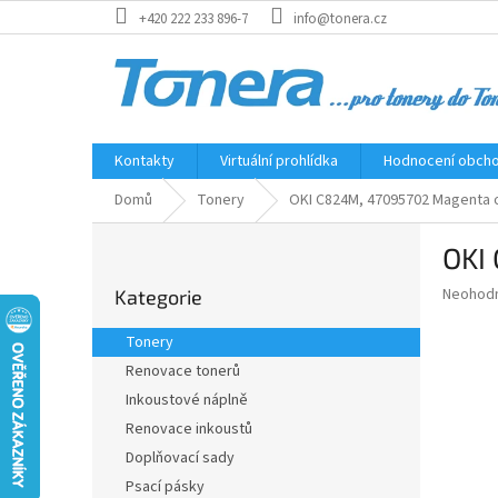
Přejít
+420 222 233 896-7
info@tonera.cz
na
obsah
Kontakty
Virtuální prohlídka
Hodnocení obch
Domů
Tonery
OKI C824M, 47095702 Magenta or
P
OKI
o
Přeskočit
s
Průměr
Neohod
Kategorie
kategorie
t
hodnoce
r
produkt
Tonery
a
je
Renovace tonerů
0,0
n
z
Inkoustové náplně
n
5
í
Renovace inkoustů
hvězdič
p
Doplňovací sady
a
Psací pásky