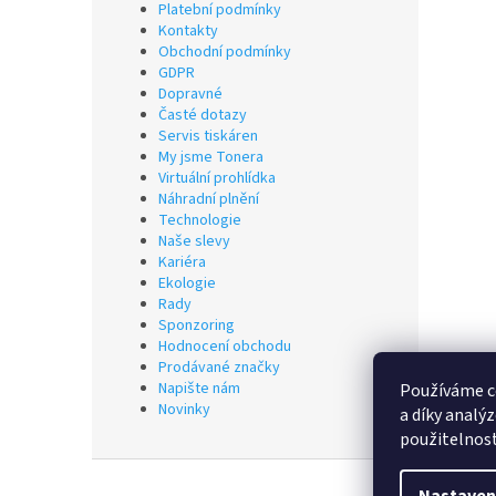
Platební podmínky
Kontakty
Obchodní podmínky
GDPR
Dopravné
Časté dotazy
Servis tiskáren
My jsme Tonera
Virtuální prohlídka
Náhradní plnění
Technologie
Naše slevy
Kariéra
Ekologie
Rady
Sponzoring
Hodnocení obchodu
Prodávané značky
Napište nám
Používáme c
Novinky
a díky analý
použitelnos
Z
á