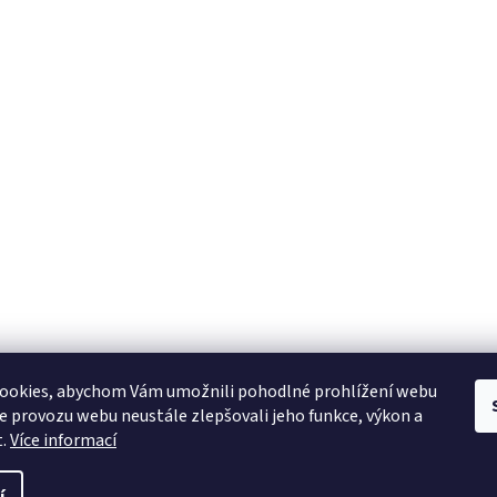
ookies, abychom Vám umožnili pohodlné prohlížení webu
ze provozu webu neustále zlepšovali jeho funkce, výkon a
t.
Více informací