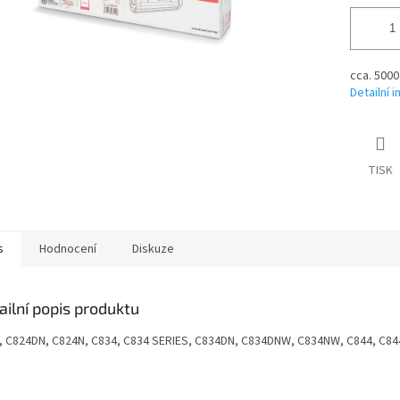
cca. 5000
Detailní 
TISK
s
Hodnocení
Diskuze
ailní popis produktu
, C824DN, C824N, C834, C834 SERIES, C834DN, C834DNW, C834NW, C844, C8