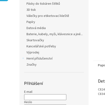
n
Pásky do tiskáren štítků
e
3D tisk
l
Válečky pro etiketovací kleště
Papíry
Datová média
Baterie, kabely, myši, klávesnice a jiné...
Skartovačky
Kancelářské potřeby
Výprodej
Herní příslušenství
Značky
Popi
Det
Přihlášení
C824
E-mail
C834
Heslo