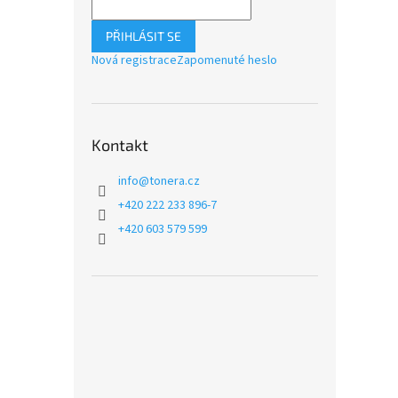
PŘIHLÁSIT SE
Nová registrace
Zapomenuté heslo
Kontakt
info
@
tonera.cz
+420 222 233 896-7
+420 603 579 599