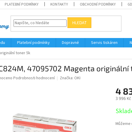
PLATEBNÍ PODMÍNKY
KONTAKTY
OBCHODNÍ PODMÍNKY
G
HLEDAT
odu
Platební podmínky
Dopravné
Servis tiskáren
N
iginální toner 5k
 C824M, 47095702 Magenta originální 
né
noceno
Podrobnosti hodnocení
Značka:
OKI
ní
4 83
u
3 996 Kč
Měrná
Sklad
cena:
ek.
Můžeme d