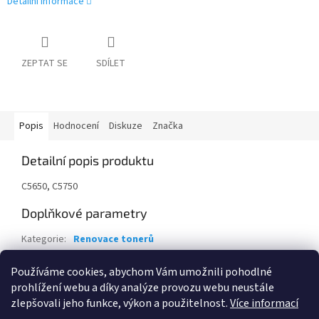
Detailní informace
ZEPTAT SE
SDÍLET
Popis
Hodnocení
Diskuze
Značka
Detailní popis produktu
C5650, C5750
Doplňkové parametry
Kategorie
:
Renovace tonerů
Záruka
:
24 měsíců
Používáme cookies, abychom Vám umožnili pohodlné
EAN
:
1000000013658
prohlížení webu a díky analýze provozu webu neustále
zlepšovali jeho funkce, výkon a použitelnost.
Více informací
Z