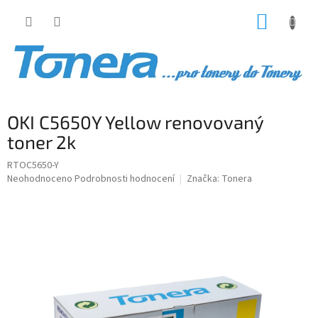
Přejít
NÁKUP
na
obsah
KOŠÍK
OKI C5650Y Yellow renovovaný
toner 2k
RTOC5650-Y
Průměrné
Neohodnoceno
Podrobnosti hodnocení
Značka:
Tonera
hodnocení
produktu
je
0,0
z
5
hvězdiček.