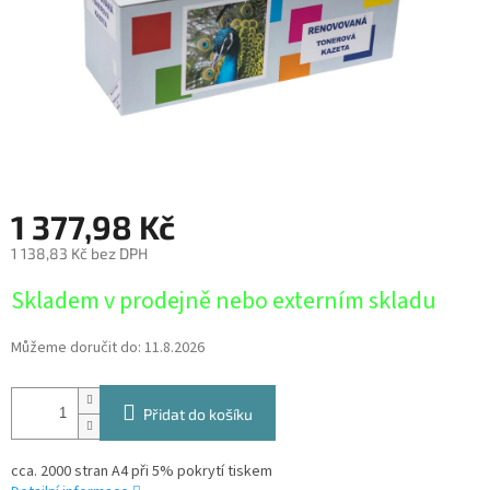
1 377,98 Kč
1 138,83 Kč bez DPH
Měrná
Skladem v prodejně nebo externím skladu
cena:
Můžeme doručit do:
11.8.2026
Přidat do košíku
cca. 2000 stran A4 při 5% pokrytí tiskem