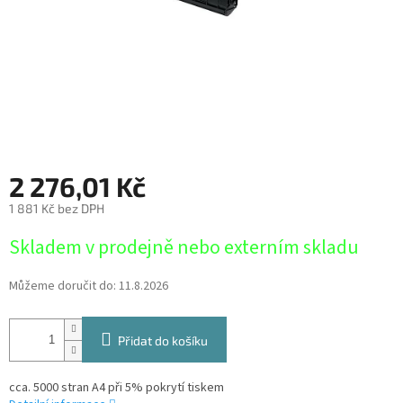
2 276,01 Kč
1 881 Kč bez DPH
Měrná
Skladem v prodejně nebo externím skladu
cena:
Můžeme doručit do:
11.8.2026
Přidat do košíku
cca. 5000 stran A4 při 5% pokrytí tiskem