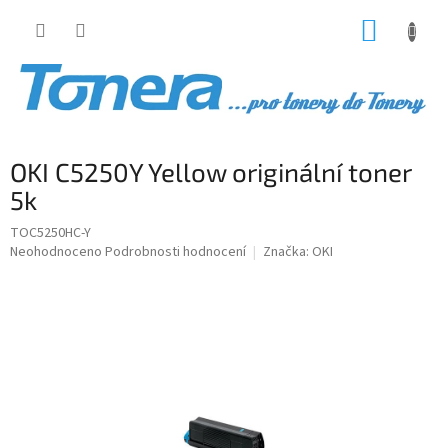
Přejít
NÁKUP
na
obsah
KOŠÍK
OKI C5250Y Yellow originální toner
5k
TOC5250HC-Y
Průměrné
Neohodnoceno
Podrobnosti hodnocení
Značka:
OKI
hodnocení
produktu
je
0,0
z
5
hvězdiček.