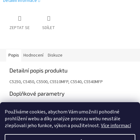
Detailní informace
ZEPTAT SE
SDÍLET
Popis
Hodnocení
Diskuze
Detailní popis produktu
C5250, C5450, C5500, C5510MFP, C5540, C5540MFP
Doplňkové parametry
Kategorie
:
Tonery
Používáme cookies, abychom Vám umožnili pohodlné
Záruka
:
24 měsíců
prohlížení webu a díky analýze provozu webu neustále
zlepšovali jeho funkce, výkon a použitelnost.
Více informací
Z
á