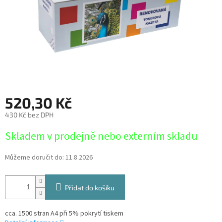
520,30 Kč
430 Kč bez DPH
Měrná
Skladem v prodejně nebo externím skladu
cena:
Můžeme doručit do:
11.8.2026
Přidat do košíku
cca. 1500 stran A4 při 5% pokrytí tiskem