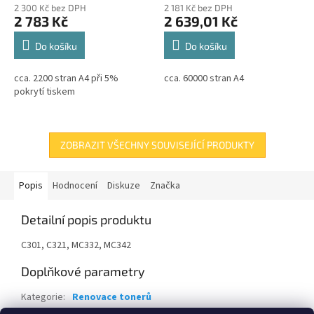
2 300 Kč bez DPH
2 181 Kč bez DPH
2 783 Kč
2 639,01 Kč
Do košíku
Do košíku
cca. 2200 stran A4 při 5%
cca. 60000 stran A4
pokrytí tiskem
ZOBRAZIT VŠECHNY SOUVISEJÍCÍ PRODUKTY
Popis
Hodnocení
Diskuze
Značka
Detailní popis produktu
C301, C321, MC332, MC342
Doplňkové parametry
Kategorie
:
Renovace tonerů