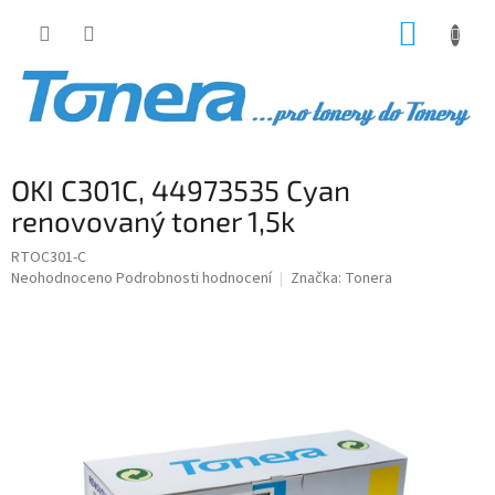
Přejít
NÁKUP
na
obsah
KOŠÍK
OKI C301C, 44973535 Cyan
renovovaný toner 1,5k
RTOC301-C
Průměrné
Neohodnoceno
Podrobnosti hodnocení
Značka:
Tonera
hodnocení
produktu
je
0,0
z
5
hvězdiček.