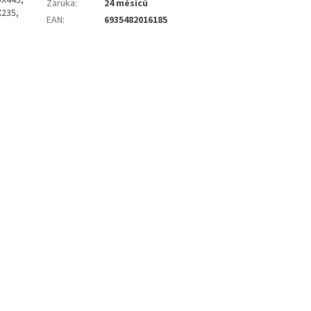
SX445,
Záruka
:
24 měsíců
X235,
EAN
:
6935482016185