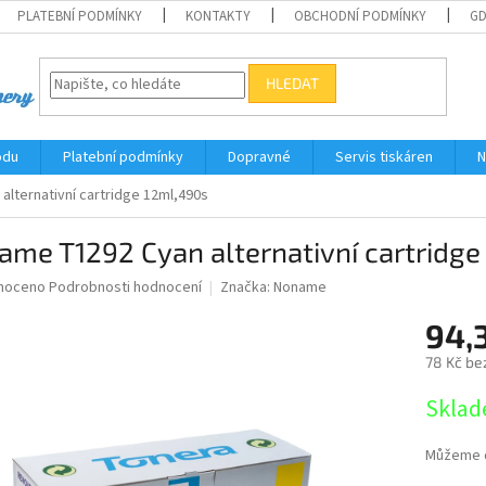
PLATEBNÍ PODMÍNKY
KONTAKTY
OBCHODNÍ PODMÍNKY
G
HLEDAT
odu
Platební podmínky
Dopravné
Servis tiskáren
N
lternativní cartridge 12ml,490s
me T1292 Cyan alternativní cartridge
né
noceno
Podrobnosti hodnocení
Značka:
Noname
ní
94,
u
78 Kč be
Měrná
Sklad
cena:
ek.
Můžeme d