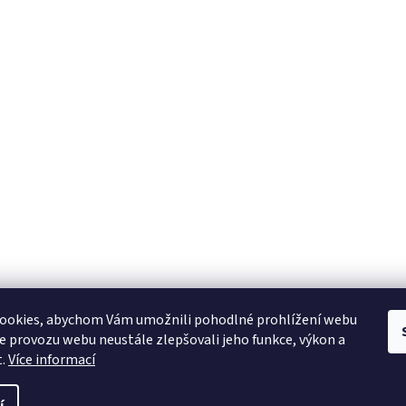
ookies, abychom Vám umožnili pohodlné prohlížení webu
ze provozu webu neustále zlepšovali jeho funkce, výkon a
t.
Více informací