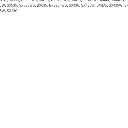
0FW, BX535, BX535WD, BX625, BX625FWD, SX425, SX425W, SX440, SX440W, 
5W, SX535, SX535WD, BX635, BX635FWD, SX430, SX430W, SX435, SX435W, S
5W, SX230