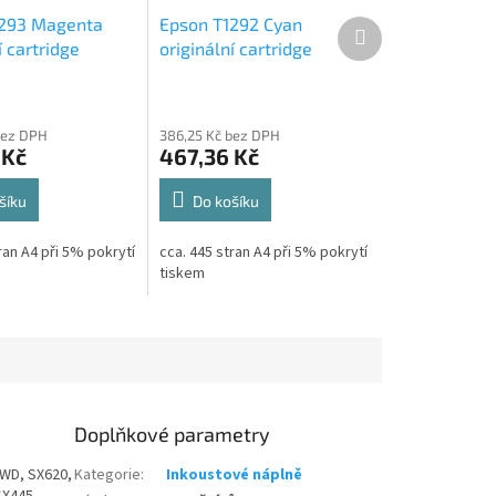
1293 Magenta
Epson T1292 Cyan
Další
produkt
í cartridge
originální cartridge
s
7ml,445s
bez DPH
386,25 Kč bez DPH
 Kč
467,36 Kč
šíku
Do košíku
ran A4 při 5% pokrytí
cca. 445 stran A4 při 5% pokrytí
tiskem
Doplňkové parametry
5WD, SX620,
Kategorie
:
Inkoustové náplně