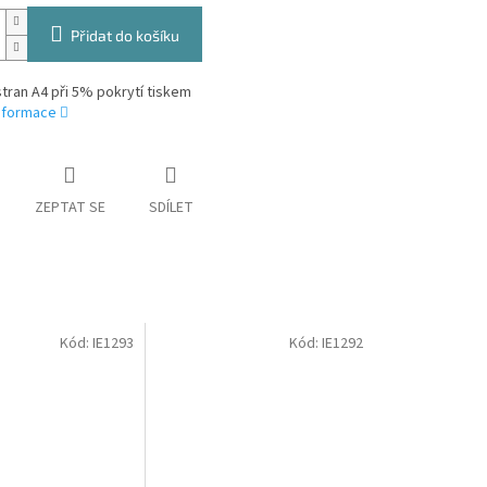
Přidat do košíku
stran A4 při 5% pokrytí tiskem
informace
ZEPTAT SE
SDÍLET
Kód:
IE1293
Kód:
IE1292