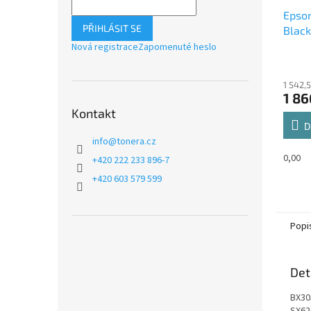
Epson
PŘIHLÁSIT SE
Black
cartr
Nová registrace
Zapomenuté heslo
1 542,
1 86
Kontakt
D
info
@
tonera.cz
0,00
+420 222 233 896-7
+420 603 579 599
Popi
Det
BX30