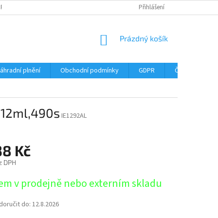
DPR
DOPRAVNÉ
ČASTÉ DOTAZY
SERVIS TISKÁREN
Přihlášení
MY J
NÁKUPNÍ
Prázdný košík
KOŠÍK
áhradní plnění
Obchodní podmínky
GDPR
Časté dotazy
 12ml,490s
IE1292AL
38 Kč
z DPH
em v prodejně nebo externím skladu
oručit do:
12.8.2026