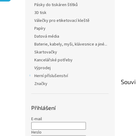
n
Pásky do tiskáren štítků
e
3D tisk
l
Válečky pro etiketovací kleště
Papíry
Datová média
Baterie, kabely, myši, klávesnice a jiné...
Skartovačky
Kancelářské potřeby
Výprodej
Herní příslušenství
Souvi
Značky
Přihlášení
E-mail
Heslo