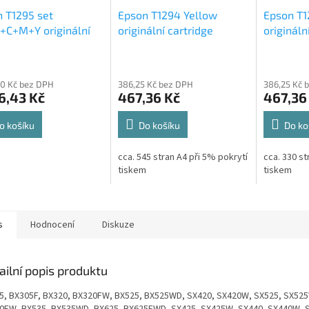
 T1295 set
Epson T1294 Yellow
Epson T
+C+M+Y originální
originální cartridge
origináln
idge 1*11,2ml 3*7ml,
7ml,545s
7ml,330
50 Kč bez DPH
386,25 Kč bez DPH
386,25 Kč 
6,43 Kč
467,36 Kč
467,36
o košíku
Do košíku
Do ko
cca. 545 stran A4 při 5% pokrytí
cca. 330 st
tiskem
tiskem
s
Hodnocení
Diskuze
ailní popis produktu
5, BX305F, BX320, BX320FW, BX525, BX525WD, SX420, SX420W, SX525, SX52