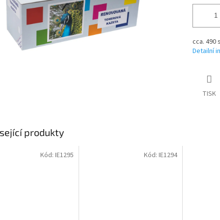
cca. 490 
Detailní 
TISK
sející produkty
Kód:
IE1295
Kód:
IE1294