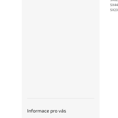
SX62
SX44
SX23
Informace pro vás