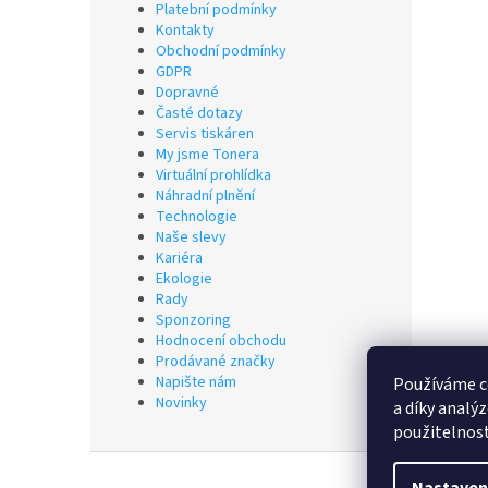
Platební podmínky
Kontakty
Obchodní podmínky
GDPR
Dopravné
Časté dotazy
Servis tiskáren
My jsme Tonera
Virtuální prohlídka
Náhradní plnění
Technologie
Naše slevy
Kariéra
Ekologie
Rady
Sponzoring
Hodnocení obchodu
Prodávané značky
Napište nám
Používáme c
Novinky
a díky analý
použitelnos
Z
á