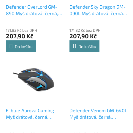
o
d
Defender OverLord GM-
Defender Sky Dragon GM-
u
890 Myš drátová, černá,
090L Myš drátová, černá,
k
3200DPI
3200DPI
t
171,82 Kč bez DPH
171,82 Kč bez DPH
ů
207,90 Kč
207,90 Kč
Do košíku
Do košíku
E-blue Auroza Gaming
Defender Venom GM-640L
Myš drátová, černá,
Myš drátová, černá,
4000DPI
7200DPI