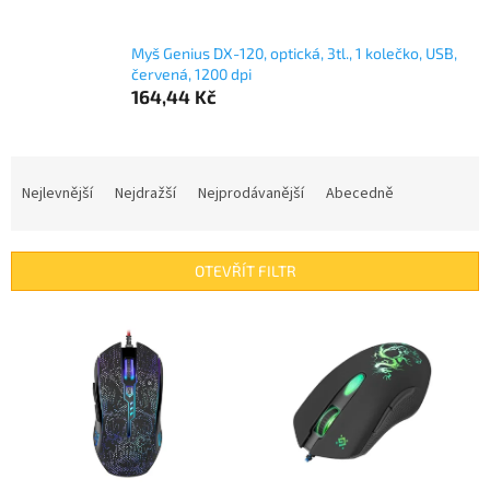
Myš Genius DX-120, optická, 3tl., 1 kolečko, USB,
červená, 1200 dpi
164,44 Kč
Ř
a
Nejlevnější
Nejdražší
Nejprodávanější
Abecedně
z
e
n
OTEVŘÍT FILTR
í
p
V
r
ý
o
p
d
i
u
s
k
p
t
r
ů