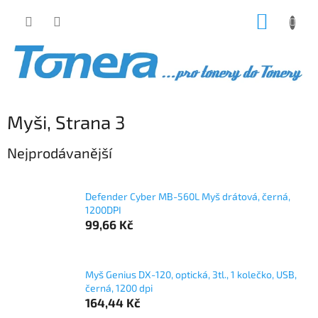
Přejít
NÁKUP
na
obsah
KOŠÍK
Myši
, Strana 3
Nejprodávanější
Defender Cyber MB-560L Myš drátová, černá,
1200DPI
99,66 Kč
Myš Genius DX-120, optická, 3tl., 1 kolečko, USB,
černá, 1200 dpi
164,44 Kč