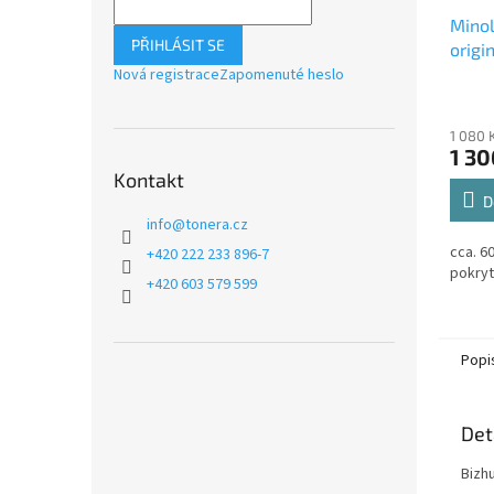
Mino
PŘIHLÁSIT SE
origi
válec
Nová registrace
Zapomenuté heslo
1 080 
1 30
Kontakt
D
info
@
tonera.cz
cca. 6
+420 222 233 896-7
pokryt
+420 603 579 599
Popi
Det
Bizh