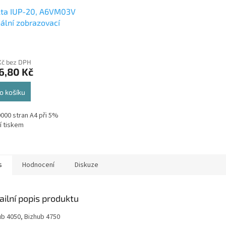
lta IUP-20, A6VM03V
nální zobrazovací
 60k
Kč bez DPH
6,80 Kč
o košíku
0000 stran A4 při 5%
í tiskem
s
Hodnocení
Diskuze
ailní popis produktu
ub 4050, Bizhub 4750