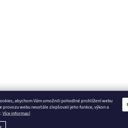
ookies, abychom Vám umožnili pohodlné prohlížení webu
ze provozu webu neustále zlepšovali jeho funkce, výkon a
t.
Více informací