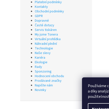
Platební podmínky
Kontakty
Obchodní podmínky
GDPR
Dopravné
Časté dotazy
Servis tiskáren
My jsme Tonera
Virtuální prohlídka
Náhradní plnění
Technologie
Naše slevy
Kariéra
Ekologie
Rady
Sponzoring
Hodnocení obchodu
Prodávané značky
Napište nám
Používáme c
Novinky
a díky analý
použitelnos
Z
á