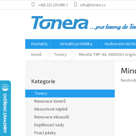
Přejít
+420 222 233 896-7
info@tonera.cz
na
obsah
Kontakty
Virtuální prohlídka
Hodnocení obch
Domů
Tonery
Minolta TNP-44, A6VK01H originá
P
Mino
o
Přeskočit
s
Průměr
Neohod
Kategorie
kategorie
t
hodnoce
r
produkt
Tonery
a
je
Renovace tonerů
0,0
n
z
Inkoustové náplně
n
5
í
Renovace inkoustů
hvězdič
p
Doplňovací sady
a
Psací pásky