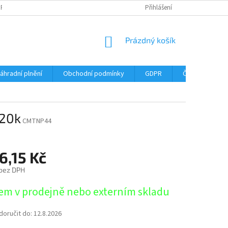
DPR
DOPRAVNÉ
ČASTÉ DOTAZY
SERVIS TISKÁREN
Přihlášení
MY J
NÁKUPNÍ
Prázdný košík
KOŠÍK
áhradní plnění
Obchodní podmínky
GDPR
Časté dotazy
 20k
CMTNP44
6,15 Kč
 bez DPH
em v prodejně nebo externím skladu
oručit do:
12.8.2026