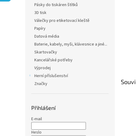
n
Pásky do tiskáren štítků
e
3D tisk
l
Válečky pro etiketovací kleště
Papíry
Datová média
Baterie, kabely, myši, klávesnice a jiné...
Skartovačky
Kancelářské potřeby
Výprodej
Herní příslušenství
Souvi
Značky
Přihlášení
E-mail
Heslo