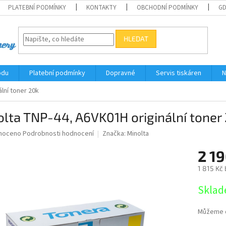
PLATEBNÍ PODMÍNKY
KONTAKTY
OBCHODNÍ PODMÍNKY
G
HLEDAT
odu
Platební podmínky
Dopravné
Servis tiskáren
N
lní toner 20k
lta TNP-44, A6VK01H originální toner
né
noceno
Podrobnosti hodnocení
Značka:
Minolta
ní
2 19
u
1 815 Kč
Měrná
Sklad
cena:
ek.
Můžeme d