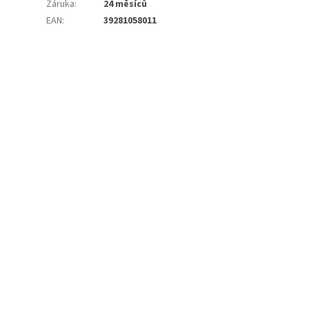
Záruka
:
24 měsíců
EAN
:
39281058011