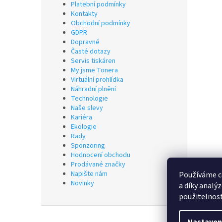
Platební podmínky
Kontakty
Obchodní podmínky
GDPR
Dopravné
Časté dotazy
Servis tiskáren
My jsme Tonera
Virtuální prohlídka
Náhradní plnění
Technologie
Naše slevy
Kariéra
Ekologie
Rady
Sponzoring
Hodnocení obchodu
Prodávané značky
Napište nám
Používáme c
Novinky
a díky analý
použitelnos
Z
á