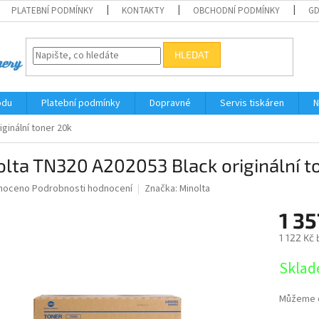
PLATEBNÍ PODMÍNKY
KONTAKTY
OBCHODNÍ PODMÍNKY
G
HLEDAT
odu
Platební podmínky
Dopravné
Servis tiskáren
N
ginální toner 20k
lta TN320 A202053 Black originální t
né
noceno
Podrobnosti hodnocení
Značka:
Minolta
ní
1 35
u
1 122 Kč
Měrná
Sklad
cena:
ek.
Můžeme d