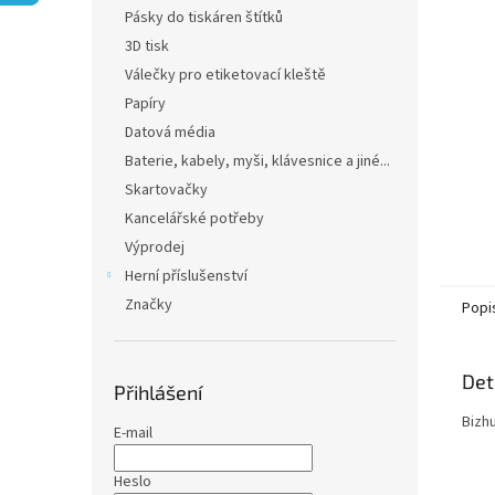
n
Pásky do tiskáren štítků
e
3D tisk
l
Válečky pro etiketovací kleště
Papíry
Datová média
Baterie, kabely, myši, klávesnice a jiné...
Skartovačky
Kancelářské potřeby
Výprodej
Herní příslušenství
Značky
Popi
Det
Přihlášení
Bizh
E-mail
Heslo