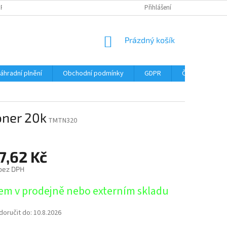
DPR
DOPRAVNÉ
ČASTÉ DOTAZY
SERVIS TISKÁREN
Přihlášení
MY J
NÁKUPNÍ
Prázdný košík
KOŠÍK
áhradní plnění
Obchodní podmínky
GDPR
Časté dotazy
oner 20k
TMTN320
7,62 Kč
 bez DPH
em v prodejně nebo externím skladu
oručit do:
10.8.2026