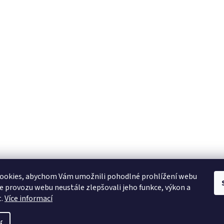
ookies, abychom Vám umožnili pohodlné prohlížení webu
ze provozu webu neustále zlepšovali jeho funkce, výkon a
t.
Více informací