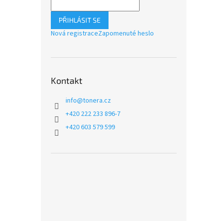
PŘIHLÁSIT SE
Nová registrace
Zapomenuté heslo
Kontakt
info
@
tonera.cz
+420 222 233 896-7
+420 603 579 599