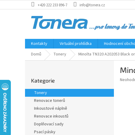
Přejít
+420 222 233 896-7
info@tonera.cz
na
obsah
Kontakty
Virtuální prohlídka
Hodnocení obch
Domů
Tonery
Minolta TN320 A202053 Black ori
P
Mino
o
Přeskočit
s
Průměr
Neohod
Kategorie
kategorie
t
hodnoce
r
produkt
Tonery
a
je
Renovace tonerů
0,0
n
z
Inkoustové náplně
n
5
í
Renovace inkoustů
hvězdič
p
Doplňovací sady
a
Psací pásky