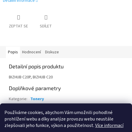
Detailní informace
ZEPTAT SE
SDÍLET
Popis
Hodnocení
Diskuze
Detailní popis produktu
BIZHUB C20P, BIZHUB C20
Doplňkové parametry
Kategorie
:
Tonery
Záruka
:
24 měsíců
Používáme cookies, abychom Vám umožnili pohodlné
EAN
:
39281049903
prohlížení webu a díky analýze provozu webu neustále
zlepšovali jeho funkce, výkon a použitelnost.
Více informací
Z