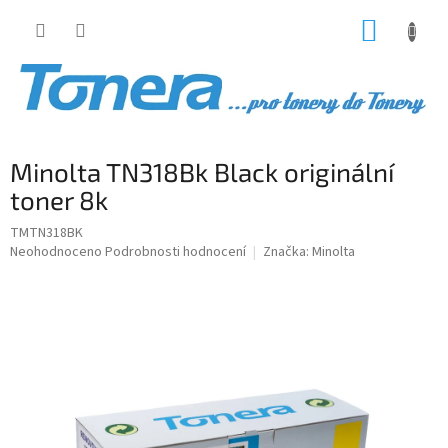
Přejít
NÁKUP
na
obsah
KOŠÍK
Minolta TN318Bk Black originální
toner 8k
TMTN318BK
Průměrné
Neohodnoceno
Podrobnosti hodnocení
Značka:
Minolta
hodnocení
produktu
je
0,0
z
5
hvězdiček.