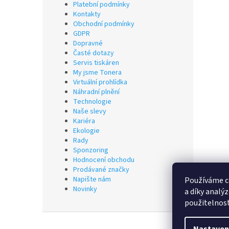
Platební podmínky
Kontakty
Obchodní podmínky
GDPR
Dopravné
Časté dotazy
Servis tiskáren
My jsme Tonera
Virtuální prohlídka
Náhradní plnění
Technologie
Naše slevy
Kariéra
Ekologie
Rady
Sponzoring
Hodnocení obchodu
Prodávané značky
Napište nám
Používáme c
Novinky
a díky analý
použitelnos
Z
á