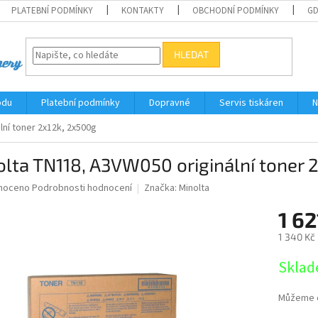
PLATEBNÍ PODMÍNKY
KONTAKTY
OBCHODNÍ PODMÍNKY
G
HLEDAT
odu
Platební podmínky
Dopravné
Servis tiskáren
N
lní toner 2x12k, 2x500g
lta TN118, A3VW050 originální toner 
né
noceno
Podrobnosti hodnocení
Značka:
Minolta
ní
1 62
u
1 340 Kč
Měrná
Sklad
cena:
ek.
Můžeme d