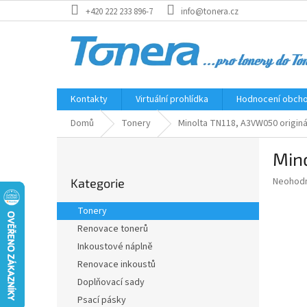
Přejít
+420 222 233 896-7
info@tonera.cz
na
obsah
Kontakty
Virtuální prohlídka
Hodnocení obch
Domů
Tonery
Minolta TN118, A3VW050 originá
P
Mino
o
Přeskočit
s
Průměr
Neohod
Kategorie
kategorie
t
hodnoce
r
produkt
Tonery
a
je
Renovace tonerů
0,0
n
z
Inkoustové náplně
n
5
í
Renovace inkoustů
hvězdič
p
Doplňovací sady
a
Psací pásky