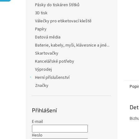
n
Pásky do tiskáren štítků
e
3D tisk
l
Válečky pro etiketovací kleště
Papíry
Datová média
Baterie, kabely, myši, klávesnice a jiné...
Skartovačky
Kancelářské potřeby
Výprodej
Herní příslušenství
Značky
Popi
Det
Přihlášení
Bizh
E-mail
Heslo