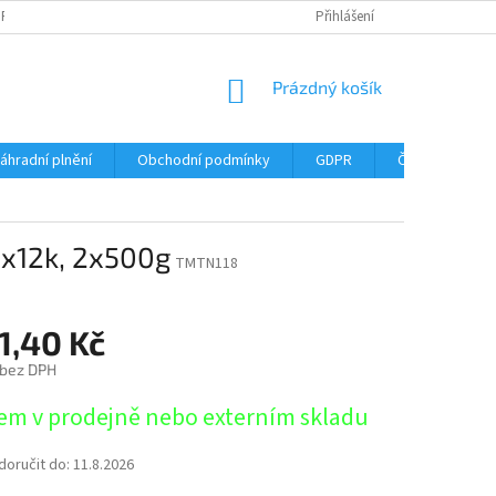
DPR
DOPRAVNÉ
ČASTÉ DOTAZY
SERVIS TISKÁREN
Přihlášení
MY J
NÁKUPNÍ
Prázdný košík
KOŠÍK
áhradní plnění
Obchodní podmínky
GDPR
Časté dotazy
2x12k, 2x500g
TMTN118
1,40 Kč
 bez DPH
em v prodejně nebo externím skladu
oručit do:
11.8.2026