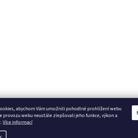
ookies, abychom Vám umožnili pohodlné prohlížení webu
ze provozu webu neustále zlepšovali jeho funkce, výkon a
t.
Více informací