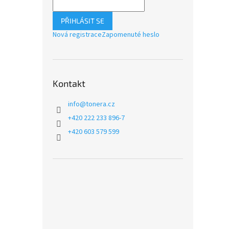
PŘIHLÁSIT SE
Nová registrace
Zapomenuté heslo
Kontakt
info
@
tonera.cz
+420 222 233 896-7
+420 603 579 599