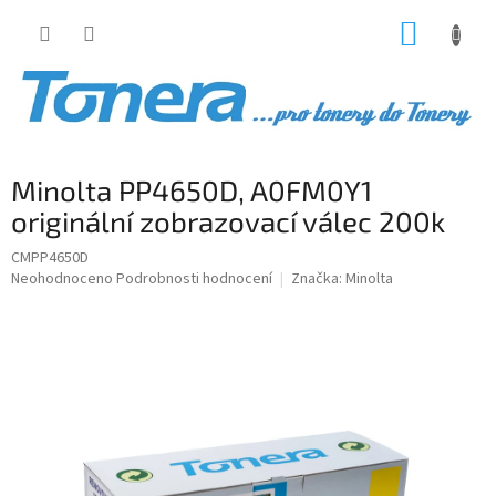
Přejít
NÁKUP
na
obsah
KOŠÍK
Minolta PP4650D, A0FM0Y1
originální zobrazovací válec 200k
CMPP4650D
Průměrné
Neohodnoceno
Podrobnosti hodnocení
Značka:
Minolta
hodnocení
produktu
je
0,0
z
5
hvězdiček.