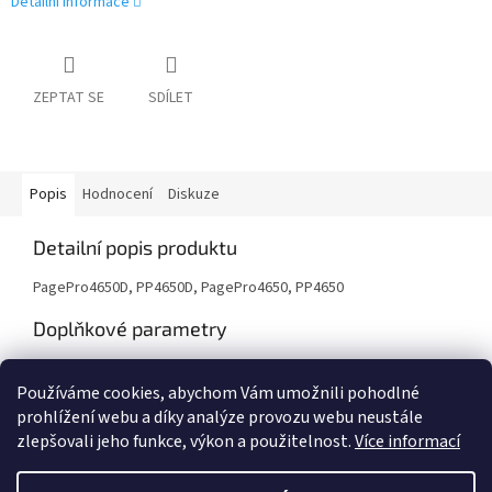
Detailní informace
ZEPTAT SE
SDÍLET
Popis
Hodnocení
Diskuze
Detailní popis produktu
PagePro4650D, PP4650D, PagePro4650, PP4650
Doplňkové parametry
Kategorie
:
Tonery
Používáme cookies, abychom Vám umožnili pohodlné
Záruka
:
24 měsíců
prohlížení webu a díky analýze provozu webu neustále
zlepšovali jeho funkce, výkon a použitelnost.
Více informací
Z
á