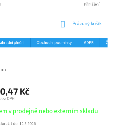
DPR
DOPRAVNÉ
ČASTÉ DOTAZY
SERVIS TISKÁREN
Přihlášení
MY J
NÁKUPNÍ
Prázdný košík
KOŠÍK
áhradní plnění
Obchodní podmínky
GDPR
Časté dotazy
01B
60,47 Kč
 bez DPH
em v prodejně nebo externím skladu
oručit do:
12.8.2026