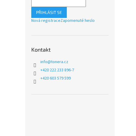
PŘIHLÁSIT SE
Nová registrace
Zapomenuté heslo
Kontakt
info
@
tonera.cz
+420 222 233 896-7
+420 603 579 599