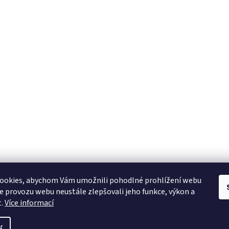
ookies, abychom Vám umožnili pohodlné prohlížení webu
ze provozu webu neustále zlepšovali jeho funkce, výkon a
t.
Více informací