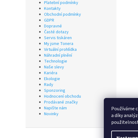
Platební podmínky
Kontakty
Obchodní podmínky
GDPR
Dopravné
Časté dotazy
Servis tiskáren
My jsme Tonera
Virtuální prohlídka
Náhradní plnění
Technologie
Naše slevy
Kariéra
Ekologie
Rady
Sponzoring
Hodnocení obchodu
Prodávané značky
Napište nám
Používáme c
Novinky
a díky analý
použitelnos
Z
á