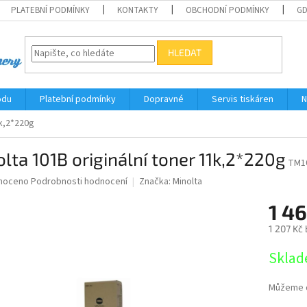
PLATEBNÍ PODMÍNKY
KONTAKTY
OBCHODNÍ PODMÍNKY
G
HLEDAT
odu
Platební podmínky
Dopravné
Servis tiskáren
N
1k,2*220g
lta 101B originální toner 11k,2*220g
TM1
né
noceno
Podrobnosti hodnocení
Značka:
Minolta
ní
1 4
u
1 207 Kč
Měrná
Sklad
cena:
ek.
Můžeme d