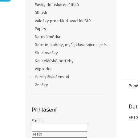
n
Pásky do tiskáren štítků
e
3D tisk
l
Válečky pro etiketovací kleště
Papíry
Datová média
Baterie, kabely, myši, klávesnice a jiné...
Skartovačky
Kancelářské potřeby
Výprodej
Herní příslušenství
Značky
Popi
Det
Přihlášení
EP10
E-mail
Heslo