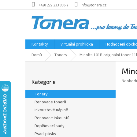
Přejít
+420 222 233 896-7
info@tonera.cz
na
obsah
Kontakty
Virtuální prohlídka
Hodnocení obch
Domů
Tonery
Minolta 101B originální toner 1
P
Mino
o
Přeskočit
s
Průměr
Neohod
Kategorie
kategorie
t
hodnoce
r
produkt
Tonery
a
je
Renovace tonerů
0,0
n
z
Inkoustové náplně
n
5
í
Renovace inkoustů
hvězdič
p
Doplňovací sady
a
Psací pásky