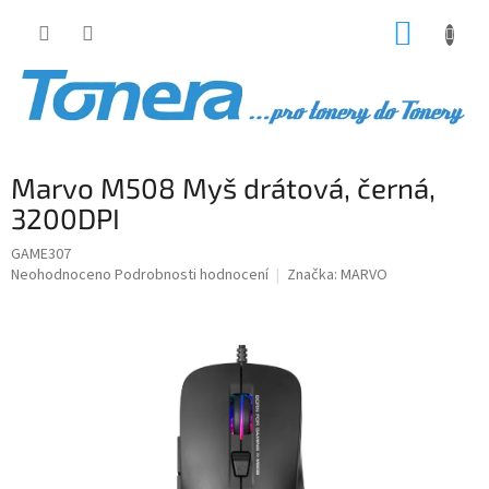
Přejít
NÁKUP
na
obsah
KOŠÍK
Marvo M508 Myš drátová, černá,
3200DPI
GAME307
Průměrné
Neohodnoceno
Podrobnosti hodnocení
Značka:
MARVO
hodnocení
produktu
je
0,0
z
5
hvězdiček.