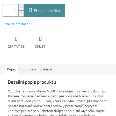
Přidat do košíku
Detailní informace
ZEPTAT SE
SDÍLET
Popis
Hodnocení
Diskuze
Detailní popis produktu
Optická herní myš Marvo M508 Profesionální vzhled s výborným
tvarem Pro herní nadšence nebo jen občasné hráče bude myš
M508 správnou volbou. Tvar, který se vyhnul "herní přehnanosti",
pestré barevné podsvícení a vysoký profil zaručí nejvyšší
komfort pro hráče s úchytem drápy nebo dlaní. Myš však najde
své využití nejen ve hrách, ale i v běžných kancelářských