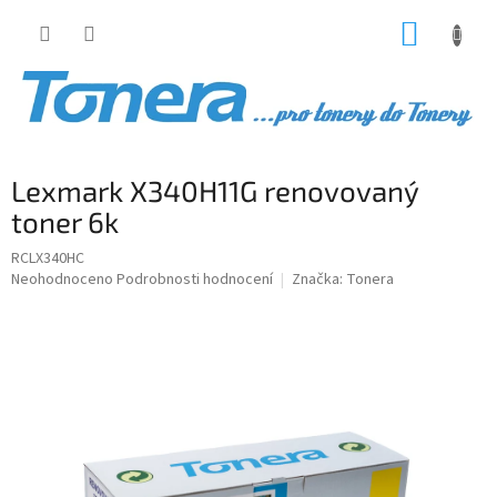
Přejít
NÁKUP
na
obsah
KOŠÍK
Lexmark X340H11G renovovaný
toner 6k
RCLX340HC
Průměrné
Neohodnoceno
Podrobnosti hodnocení
Značka:
Tonera
hodnocení
produktu
je
0,0
z
5
hvězdiček.