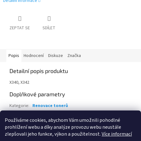
Detailní informace
ZEPTAT SE
SDÍLET
Popis
Hodnocení
Diskuze
Značka
Detailní popis produktu
X340, X342
Doplňkové parametry
Kategorie
:
Renovace tonerů
Záruka
:
24 měsíců
Používáme cookies, abychom Vám umožnili pohodlné
EAN
:
1000000014037
prohlížení webu a díky analýze provozu webu neustále
zlepšovali jeho funkce, výkon a použitelnost.
Více informací
Z