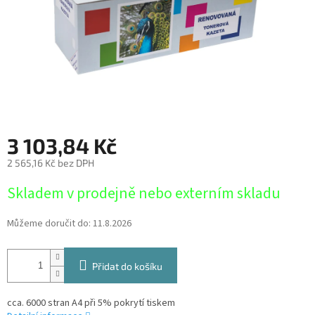
3 103,84 Kč
2 565,16 Kč bez DPH
Měrná
Skladem v prodejně nebo externím skladu
cena:
Můžeme doručit do:
11.8.2026
Přidat do košíku
cca. 6000 stran A4 při 5% pokrytí tiskem