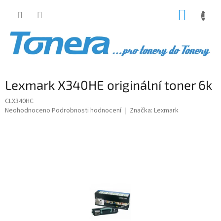
Přejít
NÁKUP
na
obsah
KOŠÍK
Lexmark X340HE originální toner 6k
CLX340HC
Průměrné
Neohodnoceno
Podrobnosti hodnocení
Značka:
Lexmark
hodnocení
produktu
je
0,0
z
5
hvězdiček.