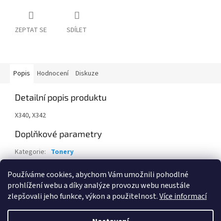
ZEPTAT SE
SDÍLET
Popis
Hodnocení
Diskuze
Detailní popis produktu
X340, X342
Doplňkové parametry
Kategorie
:
Tonery
Záruka
:
24 měsíců
Používáme cookies, abychom Vám umožnili pohodlné
EAN
:
734646399937
prohlížení webu a díky analýze provozu webu neustále
zlepšovali jeho funkce, výkon a použitelnost.
Více informací
Z
á