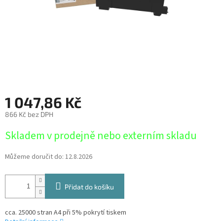
1 047,86 Kč
866 Kč bez DPH
Měrná
Skladem v prodejně nebo externím skladu
cena:
Můžeme doručit do:
12.8.2026
Přidat do košíku
cca. 25000 stran A4 při 5% pokrytí tiskem