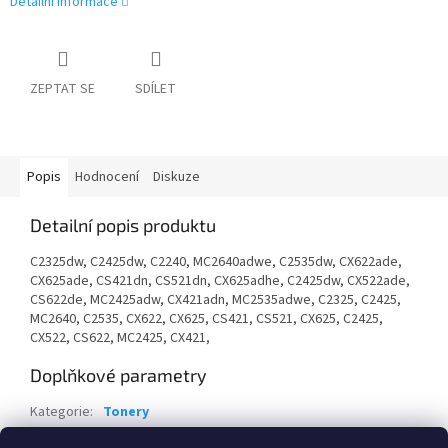
Detailní informace
ZEPTAT SE
SDÍLET
Popis
Hodnocení
Diskuze
Detailní popis produktu
C2325dw, C2425dw, C2240, MC2640adwe, C2535dw, CX622ade,
CX625ade, CS421dn, CS521dn, CX625adhe, C2425dw, CX522ade,
CS622de, MC2425adw, CX421adn, MC2535adwe, C2325, C2425,
MC2640, C2535, CX622, CX625, CS421, CS521, CX625, C2425,
CX522, CS622, MC2425, CX421,
Doplňkové parametry
Kategorie
:
Tonery
Záruka
:
24 měsíců