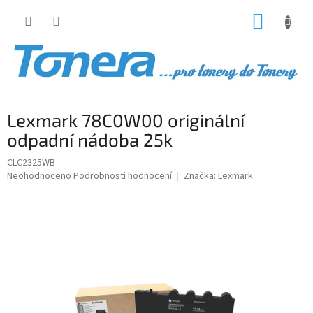
Přejít
NÁKUP
na
obsah
KOŠÍK
Lexmark 78C0W00 originální
odpadní nádoba 25k
CLC2325WB
Průměrné
Neohodnoceno
Podrobnosti hodnocení
Značka:
Lexmark
hodnocení
produktu
je
0,0
z
5
hvězdiček.