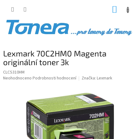
Přejít
NÁKUP
na
obsah
KOŠÍK
Lexmark 70C2HM0 Magenta
originální toner 3k
CLCS310HM
Průměrné
Neohodnoceno
Podrobnosti hodnocení
Značka:
Lexmark
hodnocení
produktu
je
0,0
z
5
hvězdiček.