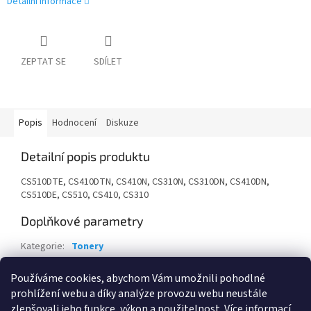
Detailní informace
ZEPTAT SE
SDÍLET
Popis
Hodnocení
Diskuze
Detailní popis produktu
CS510DTE, CS410DTN, CS410N, CS310N, CS310DN, CS410DN,
CS510DE, CS510, CS410, CS310
Doplňkové parametry
Kategorie
:
Tonery
Záruka
:
24 měsíců
Používáme cookies, abychom Vám umožnili pohodlné
EAN
:
734646436823
prohlížení webu a díky analýze provozu webu neustále
zlepšovali jeho funkce, výkon a použitelnost.
Více informací