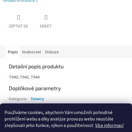
Detailní informace
ZEPTAT SE
SDÍLET
Popis
Hodnocení
Diskuze
Detailní popis produktu
T640, T642, T644
Doplňkové parametry
Kategorie
:
Tonery
Záruka
:
24 měsíců
Používáme cookies, abychom Vám umožnili pohodlné
EAN
:
734646035842
prohlížení webu a díky analýze provozu webu neustále
zlepšovali jeho funkce, výkon a použitelnost.
Více informací
Z