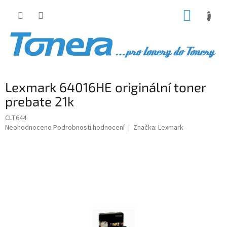
Přejít
NÁKUP
na
obsah
KOŠÍK
Lexmark 64016HE originální toner
prebate 21k
CLT644
Průměrné
Neohodnoceno
Podrobnosti hodnocení
Značka:
Lexmark
hodnocení
produktu
je
0,0
z
5
hvězdiček.