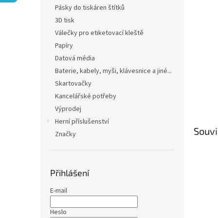
n
Pásky do tiskáren štítků
e
3D tisk
l
Válečky pro etiketovací kleště
Papíry
Datová média
Baterie, kabely, myši, klávesnice a jiné...
Skartovačky
Kancelářské potřeby
Výprodej
Herní příslušenství
Souvi
Značky
Přihlášení
E-mail
Heslo