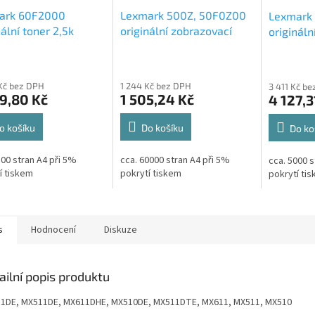
ark 60F2000
Lexmark 500Z, 50F0Z00
Lexmark
nální toner 2,5k
originální zobrazovací
origináln
válec 60k
Kč bez DPH
1 244 Kč bez DPH
3 411 Kč b
9,80 Kč
1 505,24 Kč
4 127,3
o košíku
Do košíku
Do ko
500 stran A4 při 5%
cca. 60000 stran A4 při 5%
cca. 5000 s
í tiskem
pokrytí tiskem
pokrytí ti
s
Hodnocení
Diskuze
ailní popis produktu
1DE, MX511DE, MX611DHE, MX510DE, MX511DTE, MX611, MX511, MX510