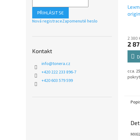
Lexm
PŘIHLÁSIT SE
origi
Nová registrace
Zapomenuté heslo
2 380 
2 87
Kontakt
D
info
@
tonera.cz
cca. 2
+420 222 233 896-7
pokryt
+420 603 579 599
Popi
Det
MX61