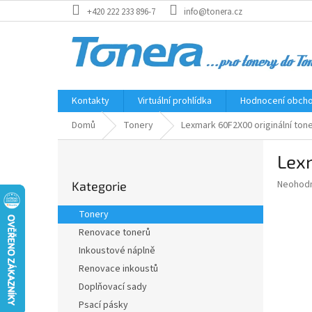
Přejít
+420 222 233 896-7
info@tonera.cz
na
obsah
Kontakty
Virtuální prohlídka
Hodnocení obch
Domů
Tonery
Lexmark 60F2X00 originální ton
P
Lexm
o
Přeskočit
s
Průměr
Neohod
Kategorie
kategorie
t
hodnoce
r
produkt
Tonery
a
je
Renovace tonerů
0,0
n
z
Inkoustové náplně
n
5
í
Renovace inkoustů
hvězdič
p
Doplňovací sady
a
Psací pásky