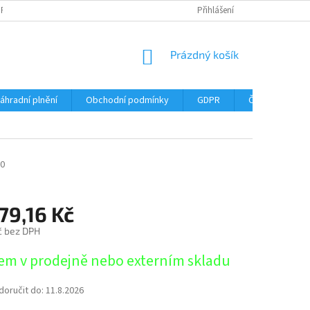
DPR
DOPRAVNÉ
ČASTÉ DOTAZY
SERVIS TISKÁREN
Přihlášení
MY J
NÁKUPNÍ
Prázdný košík
KOŠÍK
áhradní plnění
Obchodní podmínky
GDPR
Časté dotazy
0
79,16 Kč
č bez DPH
em v prodejně nebo externím skladu
oručit do:
11.8.2026