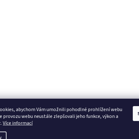
ookies, abychom Vám umožnili pohodlné prohlížení webu
ze provozu webu neustále zlepšovali jeho funkce, výkon a
t.
Více informací