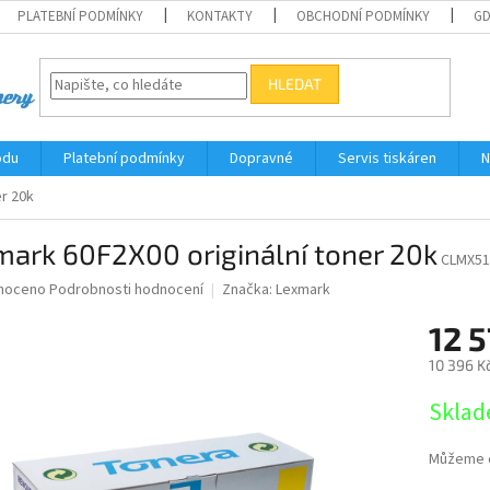
PLATEBNÍ PODMÍNKY
KONTAKTY
OBCHODNÍ PODMÍNKY
G
HLEDAT
odu
Platební podmínky
Dopravné
Servis tiskáren
N
er 20k
ark 60F2X00 originální toner 20k
CLMX51
né
noceno
Podrobnosti hodnocení
Značka:
Lexmark
ní
12 5
u
10 396 K
Měrná
Sklad
cena:
ek.
Můžeme d