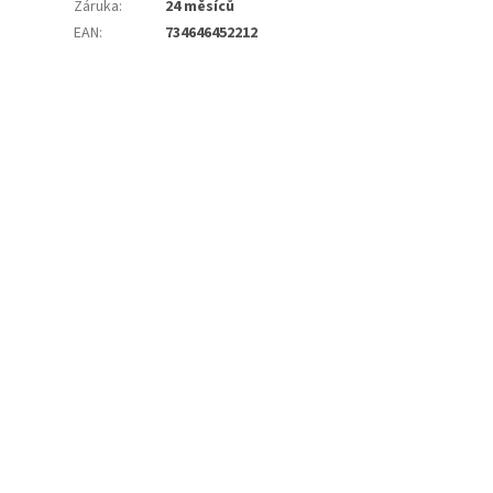
Záruka
:
24 měsíců
EAN
:
734646452212