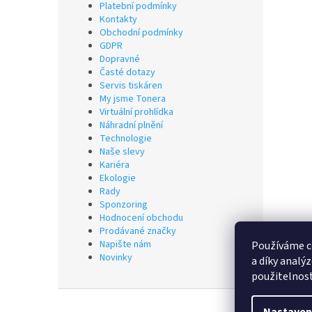
Platební podmínky
Kontakty
Obchodní podmínky
GDPR
Dopravné
Časté dotazy
Servis tiskáren
My jsme Tonera
Virtuální prohlídka
Náhradní plnění
Technologie
Naše slevy
Kariéra
Ekologie
Rady
Sponzoring
Hodnocení obchodu
Prodávané značky
Napište nám
Používáme c
Novinky
a díky analý
použitelnos
Z
á