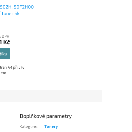
 502H, 50F2H00
í toner 5k
ez DPH
1 Kč
šíku
tran A4 při 5%
skem
Doplňkové parametry
Kategorie
:
Tonery