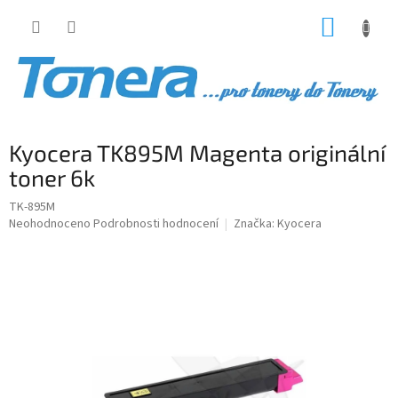
Přejít
NÁKUP
na
obsah
KOŠÍK
Kyocera TK895M Magenta originální
toner 6k
TK-895M
Průměrné
Neohodnoceno
Podrobnosti hodnocení
Značka:
Kyocera
hodnocení
produktu
je
0,0
z
5
hvězdiček.