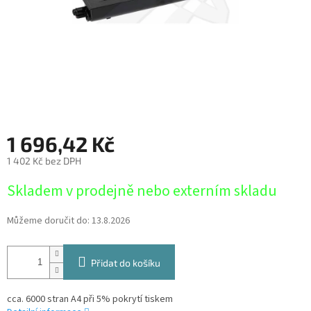
1 696,42 Kč
1 402 Kč bez DPH
Měrná
Skladem v prodejně nebo externím skladu
cena:
Můžeme doručit do:
13.8.2026
Přidat do košíku
cca. 6000 stran A4 při 5% pokrytí tiskem