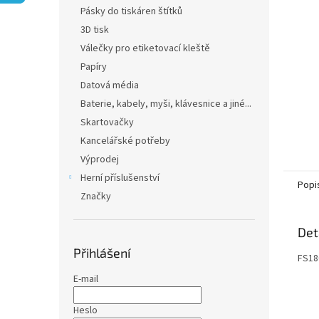
n
Pásky do tiskáren štítků
e
3D tisk
l
Válečky pro etiketovací kleště
Papíry
Datová média
Baterie, kabely, myši, klávesnice a jiné...
Skartovačky
Kancelářské potřeby
Výprodej
Herní příslušenství
Popi
Značky
Det
Přihlášení
FS18
E-mail
Heslo