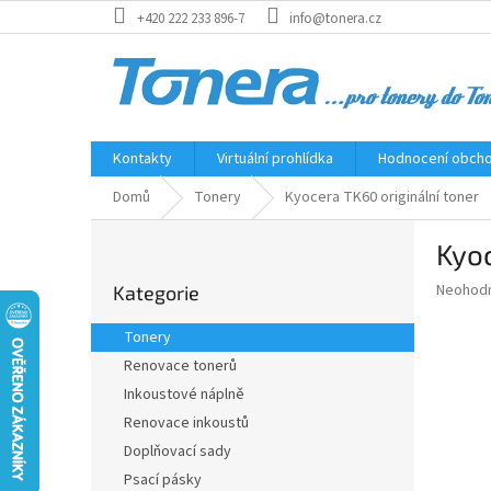
Přejít
+420 222 233 896-7
info@tonera.cz
na
obsah
Kontakty
Virtuální prohlídka
Hodnocení obch
Domů
Tonery
Kyocera TK60 originální toner
P
Kyoc
o
Přeskočit
s
Průměr
Neohod
Kategorie
kategorie
t
hodnoce
r
produkt
Tonery
a
je
Renovace tonerů
0,0
n
z
Inkoustové náplně
n
5
í
Renovace inkoustů
hvězdič
p
Doplňovací sady
a
Psací pásky