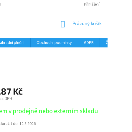
DPR
DOPRAVNÉ
ČASTÉ DOTAZY
SERVIS TISKÁREN
Přihlášení
MY J
NÁKUPNÍ
Prázdný košík
KOŠÍK
áhradní plnění
Obchodní podmínky
GDPR
Časté dotazy
,87 Kč
ez DPH
em v prodejně nebo externím skladu
oručit do:
12.8.2026