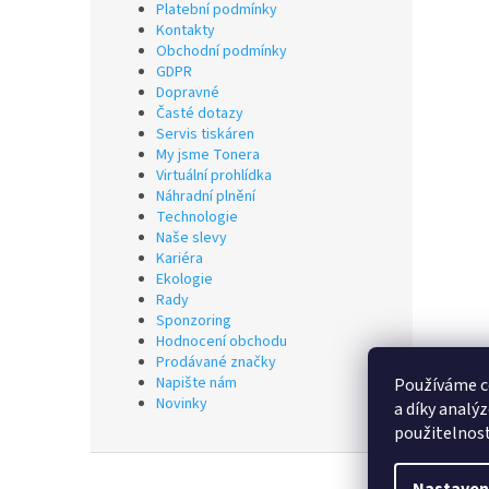
Platební podmínky
Kontakty
Obchodní podmínky
GDPR
Dopravné
Časté dotazy
Servis tiskáren
My jsme Tonera
Virtuální prohlídka
Náhradní plnění
Technologie
Naše slevy
Kariéra
Ekologie
Rady
Sponzoring
Hodnocení obchodu
Prodávané značky
Napište nám
Používáme c
Novinky
a díky analý
použitelnos
Z
á