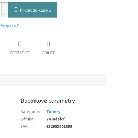
Přidat do košíku
informace
ZEPTAT SE
SDÍLET
Doplňkové parametry
Kategorie
:
Tonery
Záruka
:
24 měsíců
EAN
:
632983001899