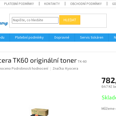
PLATEBNÍ PODMÍNKY
KONTAKTY
OBCHODNÍ PODMÍNKY
G
HLEDAT
odu
Platební podmínky
Dopravné
Servis tiskáren
N
era TK60 originální toner
TK-60
né
noceno
Podrobnosti hodnocení
Značka:
Kyocera
ní
782
u
647 Kč b
Měrná
Sklad
cena:
ek.
Můžeme d