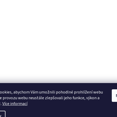
ookies, abychom Vám umožnili pohodlné prohlížení webu
ze provozu webu neustále zlepšovali jeho funkce, výkon a
t.
Více informací