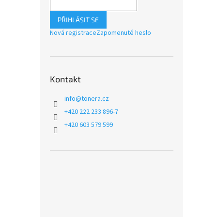
PŘIHLÁSIT SE
Nová registrace
Zapomenuté heslo
Kontakt
info
@
tonera.cz
+420 222 233 896-7
+420 603 579 599