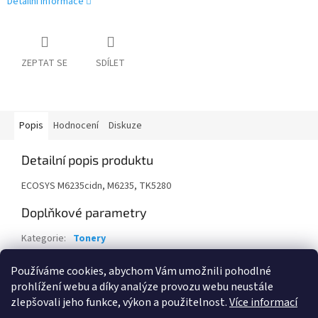
Detailní informace
ZEPTAT SE
SDÍLET
Popis
Hodnocení
Diskuze
Detailní popis produktu
ECOSYS M6235cidn, M6235, TK5280
Doplňkové parametry
Kategorie
:
Tonery
Záruka
:
24 měsíců
Používáme cookies, abychom Vám umožnili pohodlné
EAN
:
632983049488
prohlížení webu a díky analýze provozu webu neustále
zlepšovali jeho funkce, výkon a použitelnost.
Více informací
Z