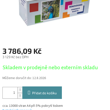
3 786,09 Kč
3 129 Kč bez DPH
Měrná
Skladem v prodejně nebo externím skladu
cena:
Můžeme doručit do:
12.8.2026
Přidat do košíku
cca. 13000 stran A4 při 5% pokrytí tiskem