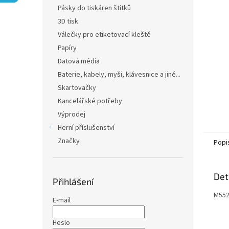
n
Pásky do tiskáren štítků
e
3D tisk
l
Válečky pro etiketovací kleště
Papíry
Datová média
Baterie, kabely, myši, klávesnice a jiné...
Skartovačky
Kancelářské potřeby
Výprodej
Herní příslušenství
Značky
Popi
Det
Přihlášení
M552
E-mail
Heslo