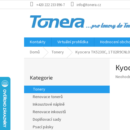
Přejít
+420 222 233 896-7
info@tonera.cz
na
obsah
Kontakty
Virtuální prohlídka
Hodnocení obch
Domů
Tonery
Kyocera TK5230C, 1T02R9CNL0 C
P
Kyoc
o
Přeskočit
s
Průměr
Neohod
Kategorie
kategorie
t
hodnoce
r
produkt
Tonery
a
je
Renovace tonerů
0,0
n
z
Inkoustové náplně
n
5
í
Renovace inkoustů
hvězdič
p
Doplňovací sady
a
Psací pásky