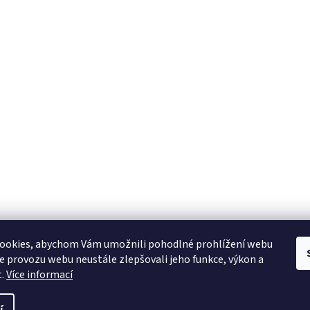
ookies, abychom Vám umožnili pohodlné prohlížení webu
ze provozu webu neustále zlepšovali jeho funkce, výkon a
t.
Více informací