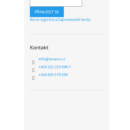
PŘIHLÁSIT SE
Nová registrace
Zapomenuté heslo
Kontakt
info
@
tonera.cz
+420 222 233 896-7
+420 603 579 599