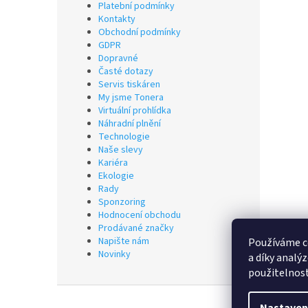
Platební podmínky
Kontakty
Obchodní podmínky
GDPR
Dopravné
Časté dotazy
Servis tiskáren
My jsme Tonera
Virtuální prohlídka
Náhradní plnění
Technologie
Naše slevy
Kariéra
Ekologie
Rady
Sponzoring
Hodnocení obchodu
Prodávané značky
Napište nám
Používáme c
Novinky
a díky analý
použitelnos
Z
á