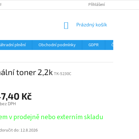
DPR
DOPRAVNÉ
ČASTÉ DOTAZY
SERVIS TISKÁREN
Přihlášení
MY J
NÁKUPNÍ
Prázdný košík
KOŠÍK
áhradní plnění
Obchodní podmínky
GDPR
Časté dotazy
lní toner 2,2k
TK-5230C
47,40 Kč
 bez DPH
em v prodejně nebo externím skladu
oručit do:
12.8.2026