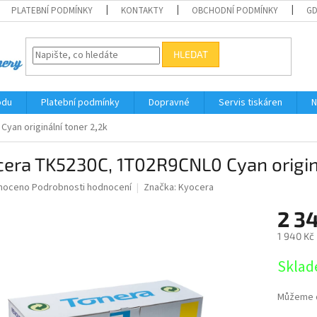
PLATEBNÍ PODMÍNKY
KONTAKTY
OBCHODNÍ PODMÍNKY
G
HLEDAT
odu
Platební podmínky
Dopravné
Servis tiskáren
N
yan originální toner 2,2k
era TK5230C, 1T02R9CNL0 Cyan originá
né
noceno
Podrobnosti hodnocení
Značka:
Kyocera
ní
2 3
u
1 940 Kč
Měrná
Sklad
cena:
ek.
Můžeme d