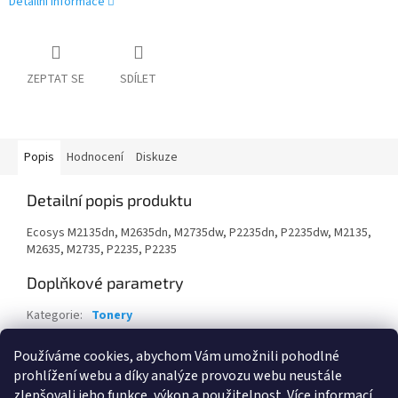
Detailní informace
ZEPTAT SE
SDÍLET
Popis
Hodnocení
Diskuze
Detailní popis produktu
Ecosys M2135dn, M2635dn, M2735dw, P2235dn, P2235dw, M2135,
M2635, M2735, P2235, P2235
Doplňkové parametry
Kategorie
:
Tonery
Záruka
:
24 měsíců
Používáme cookies, abychom Vám umožnili pohodlné
EAN
:
632983040478
prohlížení webu a díky analýze provozu webu neustále
zlepšovali jeho funkce, výkon a použitelnost.
Více informací