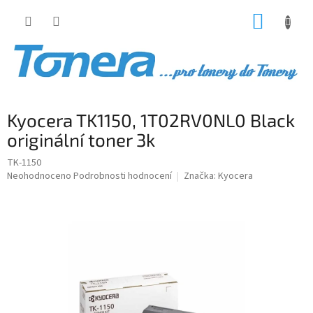
Přejít
NÁKUP
na
obsah
KOŠÍK
Kyocera TK1150, 1T02RV0NL0 Black
originální toner 3k
TK-1150
Průměrné
Neohodnoceno
Podrobnosti hodnocení
Značka:
Kyocera
hodnocení
produktu
je
0,0
z
5
hvězdiček.