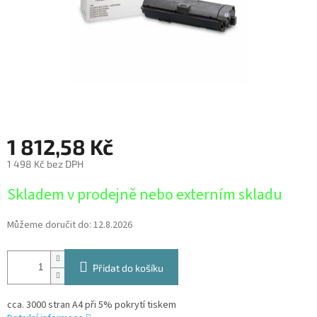
1 812,58 Kč
1 498 Kč bez DPH
Měrná
Skladem v prodejně nebo externím skladu
cena:
Můžeme doručit do:
12.8.2026
Přidat do košíku
cca. 3000 stran A4 při 5% pokrytí tiskem