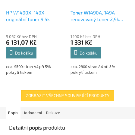
HP W1490X, 149X
Toner W1490A, 149A
originální toner 9,5k
renovovaný toner 2,9k
Pouze pro tiskárny bez
označení e (trvalé
5 067 Kč bez DPH
1 100 Kč bez DPH
připojení k internetu)
6 131,07 Kč
1 331 Kč
Do košíku
Do košíku
cca. 9500 stran A4 při 5%
cca. 2900 stran A4 při 5%
pokrytí tiskem
pokrytí tiskem
ZOBRAZIT VŠECHNY SOUVISEJÍCÍ PRODUKTY
Popis
Hodnocení
Diskuze
Detailní popis produktu