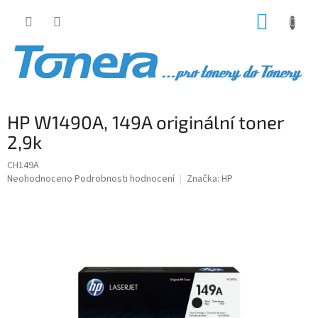
Přejít
NÁKUP
na
obsah
KOŠÍK
HP W1490A, 149A originální toner
2,9k
CH149A
Průměrné
Neohodnoceno
Podrobnosti hodnocení
Značka:
HP
hodnocení
produktu
je
0,0
z
5
hvězdiček.