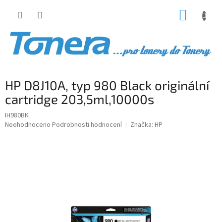
Přejít
NÁKUP
na
obsah
KOŠÍK
HP D8J10A, typ 980 Black originální
cartridge 203,5ml,10000s
IH980BK
Průměrné
Neohodnoceno
Podrobnosti hodnocení
Značka:
HP
hodnocení
produktu
je
0,0
z
5
hvězdiček.