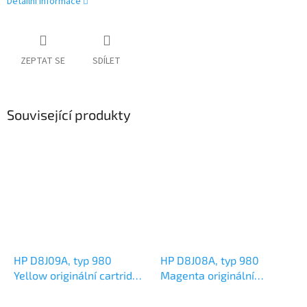
Detailní informace
ZEPTAT SE
SDÍLET
Související produkty
HP D8J09A, typ 980
HP D8J08A, typ 980
Yellow originální cartridge
Magenta originální
83ml,6600s
cartridge 80,5ml,6600s