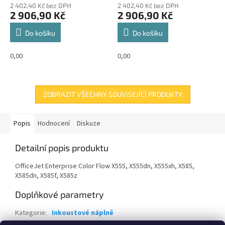
2 402,40 Kč bez DPH
2 402,40 Kč bez DPH
2 906,90 Kč
2 906,90 Kč
Do košíku
Do košíku
0,00
0,00
ZOBRAZIT VŠECHNY SOUVISEJÍCÍ PRODUKTY
Popis
Hodnocení
Diskuze
Detailní popis produktu
OfficeJet Enterprise Color Flow X555, X555dn, X555xh, X585,
X585dn, X585f, X585z
Doplňkové parametry
Kategorie
:
Inkoustové náplně