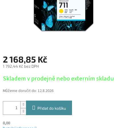
2 168,85 Kč
1 792,44 Kč bez DPH
Měrná
Skladem v prodejně nebo externím skladu
cena:
Můžeme doručit do:
12.8.2026
Přidat do košíku
0,00