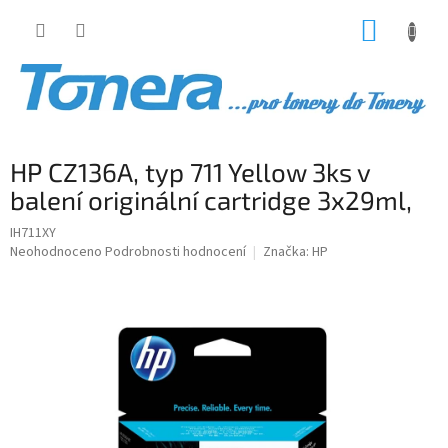
Přejít
NÁKUP
na
obsah
KOŠÍK
HP CZ136A, typ 711 Yellow 3ks v
balení originální cartridge 3x29ml,
IH711XY
Průměrné
Neohodnoceno
Podrobnosti hodnocení
Značka:
HP
hodnocení
produktu
je
0,0
z
5
hvězdiček.