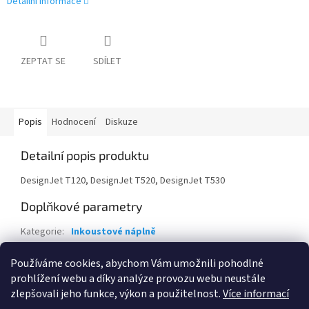
Detailní informace
ZEPTAT SE
SDÍLET
Popis
Hodnocení
Diskuze
Detailní popis produktu
DesignJet T120, DesignJet T520, DesignJet T530
Doplňkové parametry
Kategorie
:
Inkoustové náplně
Záruka
:
24 měsíců
Používáme cookies, abychom Vám umožnili pohodlné
EAN
:
886112841195
prohlížení webu a díky analýze provozu webu neustále
zlepšovali jeho funkce, výkon a použitelnost.
Více informací
Z