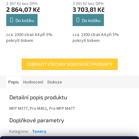
2 367 Kč bez DPH
3 061 Kč bez DPH
2 864,07 Kč
3 703,81 Kč
Do košíku
Do košíku
cca. 2300 stran A4 při 5%
cca. 2300 stran A4 při 5%
pokrytí tiskem
pokrytí tiskem
ZOBRAZIT VŠECHNY SOUVISEJÍCÍ PRODUKTY
Popis
Hodnocení
Diskuze
Detailní popis produktu
MFP M377, Pro M452, Pro MFP M477
Doplňkové parametry
Kategorie
:
Tonery