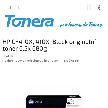
Přejít
NÁKUP
na
obsah
KOŠÍK
HP CF410X, 410X, Black originální
toner 6,5k 680g
CF410X
Průměrné
Neohodnoceno
Podrobnosti hodnocení
Značka:
HP
hodnocení
produktu
je
0,0
z
5
hvězdiček.