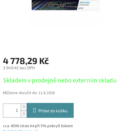
4 778,29 Kč
3 949 Kč bez DPH
Měrná
Skladem v prodejně nebo externím skladu
cena:
Můžeme doručit do:
11.8.2026
Přidat do košíku
cca. 6500 stran A4 při 5% pokrytí tiskem