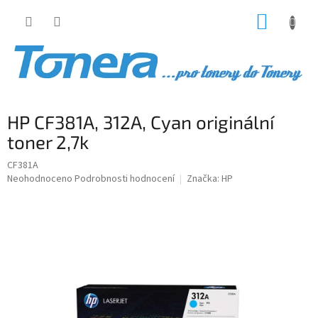
Přejít
NÁKUP
na
obsah
KOŠÍK
HP CF381A, 312A, Cyan originální
toner 2,7k
CF381A
Průměrné
Neohodnoceno
Podrobnosti hodnocení
Značka:
HP
hodnocení
produktu
je
0,0
z
5
hvězdiček.