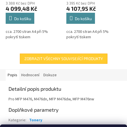
3 388 Kč bez DPH
3 395 Kč bez DPH
4 099,48 Kč
4 107,95 Kč
Do košíku
Do košíku
cca. 2700 stran A4 při 5%
cca. 2700 stran A4 při 5%
pokrytí tiskem
pokrytí tiskem
ZOBRAZIT VŠECHNY SOUVISEJÍCÍ PRODUKTY
Popis
Hodnocení
Diskuze
Detailní popis produktu
Pro MFP M476, M476dn, MFP M476dw, MFP M476nw
Doplňkové parametry
Kategorie
:
Tonery