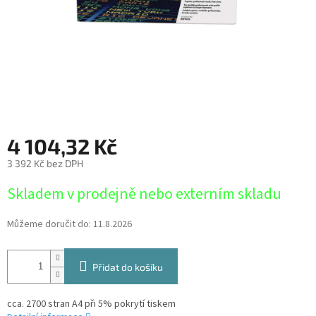
4 104,32 Kč
3 392 Kč bez DPH
Měrná
Skladem v prodejně nebo externím skladu
cena:
Můžeme doručit do:
11.8.2026
Přidat do košíku
cca. 2700 stran A4 při 5% pokrytí tiskem