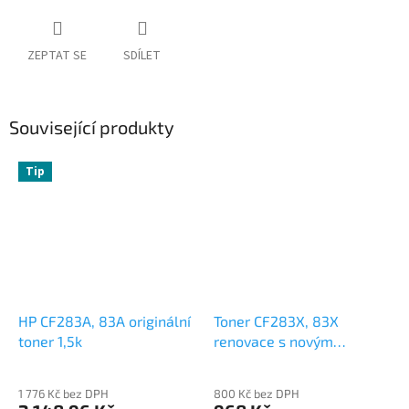
ZEPTAT SE
SDÍLET
Související produkty
Tip
HP CF283A, 83A originální
Toner CF283X, 83X
toner 1,5k
renovace s novým
fotoválcem 2,2k
1 776 Kč bez DPH
800 Kč bez DPH