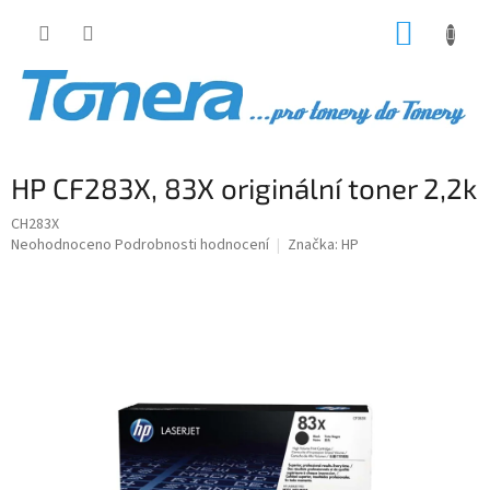
Přejít
NÁKUP
na
obsah
KOŠÍK
HP CF283X, 83X originální toner 2,2k
CH283X
Průměrné
Neohodnoceno
Podrobnosti hodnocení
Značka:
HP
hodnocení
produktu
je
0,0
z
5
hvězdiček.