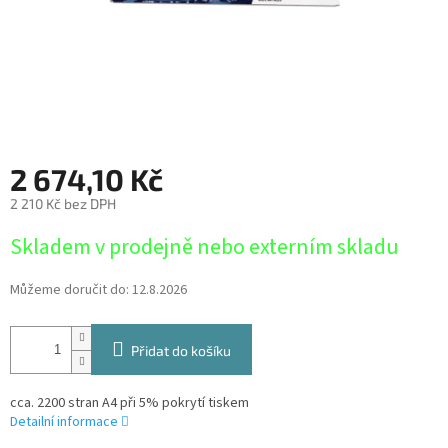
2 674,10 Kč
2 210 Kč bez DPH
Měrná
Skladem v prodejně nebo externím skladu
cena:
Můžeme doručit do:
12.8.2026
Přidat do košíku
cca. 2200 stran A4 při 5% pokrytí tiskem
Detailní informace