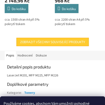
2 148,96 Kč
968 Kč
Do košíku
Do košíku
cca. 1500 stran A4 při 5%
cca. 2200 stran A4 při 5%
pokrytí tiskem
pokrytí tiskem
ZOBRAZIT VŠECHNY SOUVISEJÍCÍ PRODUKTY
Popis
Hodnocení
Diskuze
Detailní popis produktu
LaserJet M201, MFP M225, MFP M226
Doplňkové parametry
Kategorie
:
Tonery
Záruka
:
24 měsíců
Používáme cookies, abychom Vám umožnili pohodlné
EAN
:
888793640098