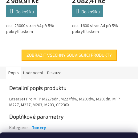
2 989,91 Kč
2 082,41 Kč
Do košíku
Do košíku
cca. 23000 stran A4 při 5%
cca. 1600 stran A4 při 5%
pokrytí tiskem
pokrytí tiskem
ZOBRAZIT VŠECHNY SOUVISEJÍCÍ PRODUKTY
Popis
Hodnocení
Diskuze
Detailní popis produktu
LaserJet Pro MFP M227sdn, M227fdw, M203dw, M203dn, MFP
M227, M227, M203, M203, CF230X
Doplňkové parametry
Kategorie
:
Tonery
Záruka
:
24 měsíců