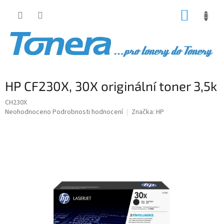
Přejít
NÁKUP
na
obsah
KOŠÍK
HP CF230X, 30X originální toner 3,5k
CH230X
Průměrné
Neohodnoceno
Podrobnosti hodnocení
Značka:
HP
hodnocení
produktu
je
0,0
z
5
hvězdiček.