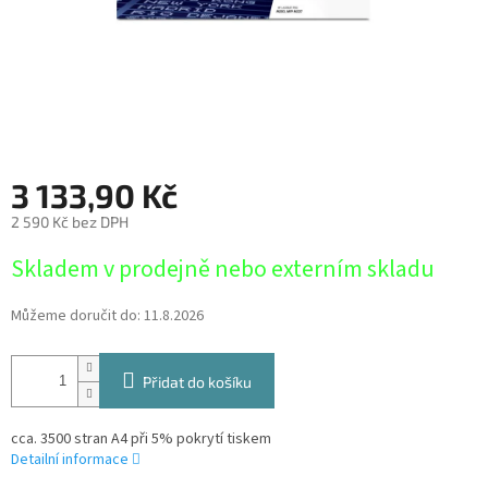
3 133,90 Kč
2 590 Kč bez DPH
Měrná
Skladem v prodejně nebo externím skladu
cena:
Můžeme doručit do:
11.8.2026
Přidat do košíku
cca. 3500 stran A4 při 5% pokrytí tiskem
Detailní informace