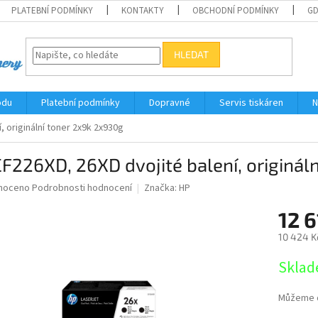
PLATEBNÍ PODMÍNKY
KONTAKTY
OBCHODNÍ PODMÍNKY
G
HLEDAT
odu
Platební podmínky
Dopravné
Servis tiskáren
N
, originální toner 2x9k 2x930g
F226XD, 26XD dvojité balení, originál
né
noceno
Podrobnosti hodnocení
Značka:
HP
ní
12 6
u
10 424 K
Měrná
Sklad
cena:
ek.
Můžeme d