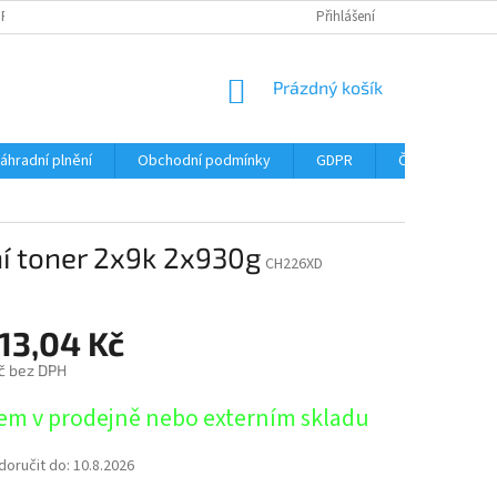
DPR
DOPRAVNÉ
ČASTÉ DOTAZY
SERVIS TISKÁREN
Přihlášení
MY J
NÁKUPNÍ
Prázdný košík
KOŠÍK
áhradní plnění
Obchodní podmínky
GDPR
Časté dotazy
ní toner 2x9k 2x930g
CH226XD
13,04 Kč
č bez DPH
em v prodejně nebo externím skladu
oručit do:
10.8.2026