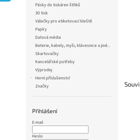
n
Pásky do tiskáren štítků
e
3D tisk
l
Válečky pro etiketovací kleště
Papíry
Datová média
Baterie, kabely, myši, klávesnice a jiné...
Skartovačky
Kancelářské potřeby
Výprodej
Herní příslušenství
Souvi
Značky
Přihlášení
E-mail
Heslo