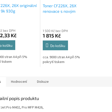
226X, 26X originální
Toner CF226X, 26X
 9k 930g
renovace s novým
fotoválcem 9k 930g
Kč bez DPH
1 500 Kč bez DPH
2,33 Kč
1 815 Kč
o košíku
Do košíku
000 stran A4 při 5%
cca. 9000 stran A4 při 5%
í tiskem
pokrytí tiskem
s
Hodnocení
Diskuze
ailní popis produktu
rJet Pro M402, Pro MFP M426,