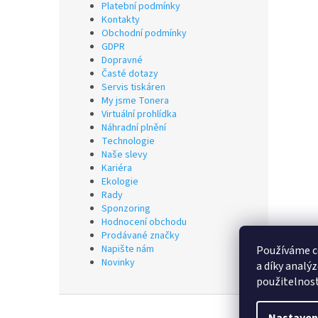
Platební podmínky
Kontakty
Obchodní podmínky
GDPR
Dopravné
Časté dotazy
Servis tiskáren
My jsme Tonera
Virtuální prohlídka
Náhradní plnění
Technologie
Naše slevy
Kariéra
Ekologie
Rady
Sponzoring
Hodnocení obchodu
Prodávané značky
Napište nám
Používáme c
Novinky
a díky analý
použitelnos
Z
á