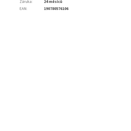
Záruka
:
24 měsíců
EAN
:
190780576106