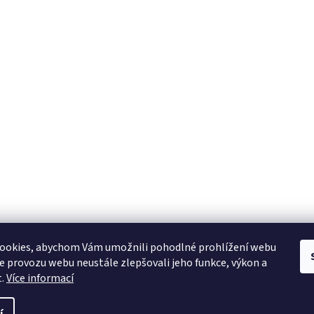
ookies, abychom Vám umožnili pohodlné prohlížení webu
ze provozu webu neustále zlepšovali jeho funkce, výkon a
t.
Více informací