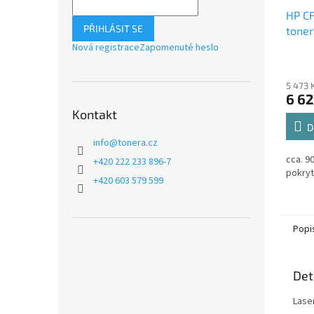
HP CF
PŘIHLÁSIT SE
toner
Nová registrace
Zapomenuté heslo
5 473 
6 62
Kontakt
D
info
@
tonera.cz
cca. 9
+420 222 233 896-7
pokryt
+420 603 579 599
Popi
Det
Lase