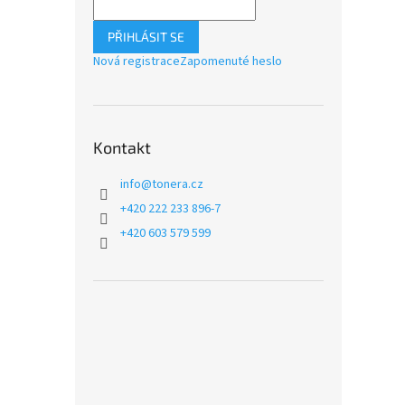
PŘIHLÁSIT SE
Nová registrace
Zapomenuté heslo
Kontakt
info
@
tonera.cz
+420 222 233 896-7
+420 603 579 599