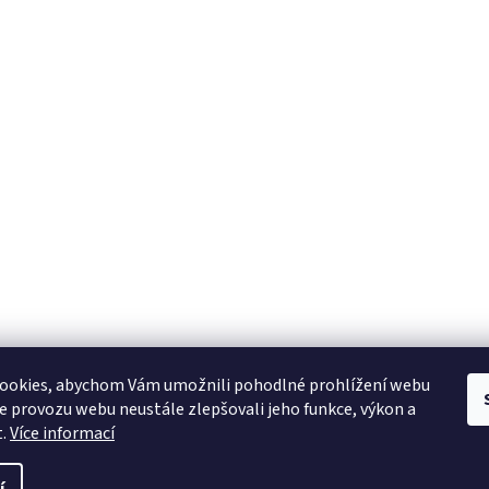
ookies, abychom Vám umožnili pohodlné prohlížení webu
ze provozu webu neustále zlepšovali jeho funkce, výkon a
t.
Více informací