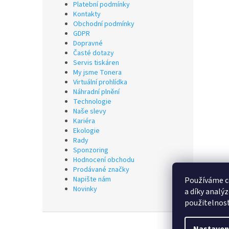
Platební podmínky
Kontakty
Obchodní podmínky
GDPR
Dopravné
Časté dotazy
Servis tiskáren
My jsme Tonera
Virtuální prohlídka
Náhradní plnění
Technologie
Naše slevy
Kariéra
Ekologie
Rady
Sponzoring
Hodnocení obchodu
Prodávané značky
Napište nám
Používáme c
Novinky
a díky analý
použitelnos
Z
á