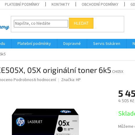
PLATEBNÍ PODMÍNKY
KONTAKTY
OBCHODNÍ PODMÍNKY
G
HLEDAT
odu
Platební podmínky
Dopravné
Servis tiskáren
N
 6k5
E505X, 05X originální toner 6k5
CH05X
né
noceno
Podrobnosti hodnocení
Značka:
HP
ní
5 45
u
4 505 Kč
Měrná
Sklad
cena:
ek.
Můžeme d