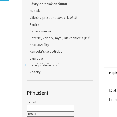
n
Pásky do tiskáren štítků
e
3D tisk
l
Válečky pro etiketovací kleště
Papíry
Datová média
Baterie, kabely, myši, klávesnice a jiné...
Skartovačky
Kancelářské potřeby
Výprodej
Herní příslušenství
Značky
Popi
Det
Přihlášení
Lase
E-mail
Heslo