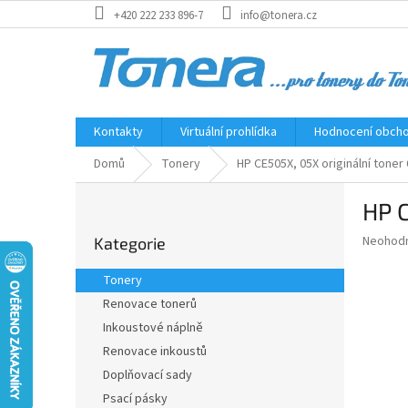
Přejít
+420 222 233 896-7
info@tonera.cz
na
obsah
Kontakty
Virtuální prohlídka
Hodnocení obch
Domů
Tonery
HP CE505X, 05X originální toner
P
HP C
o
Přeskočit
s
Průměr
Neohod
Kategorie
kategorie
t
hodnoce
r
produkt
Tonery
a
je
Renovace tonerů
0,0
n
z
Inkoustové náplně
n
5
í
Renovace inkoustů
hvězdič
p
Doplňovací sady
a
Psací pásky