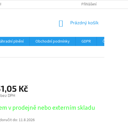
DPR
DOPRAVNÉ
ČASTÉ DOTAZY
SERVIS TISKÁREN
Přihlášení
MY J
NÁKUPNÍ
Prázdný košík
KOŠÍK
áhradní plnění
Obchodní podmínky
GDPR
Časté dotazy
1,05 Kč
 bez DPH
em v prodejně nebo externím skladu
oručit do:
11.8.2026